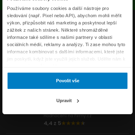
Používáme soubory cookies a další nástroje pro
sledování (např. Pixel nebo API), abychom mohli měřit
Produkty
výkon, přizpůsobit náš marketing a poskytnout lepší
zážitek z našich stránek. Některé shromážděné
Pojišťovny
informace také sdílíme s našimi partnery v oblasti
sociálních médií, reklamy a analýzy. Ti zase mohou tyto
Informace
informace kombinovat s dalšími informacemi, které jste
ePojisteni.cz
jim poskytli, když jste využili jejich služeb. Udělte nám k
tomu prosím svůj souhlas.
Formuláře
Povolit vše
Volejte Po–Pá 8:00 – 20:00 So–Ne 8:30 – 20:00
800 44 44 33
Napište nám
Upravit
info@epojisteni.cz
Hodnocení na Firmy.cz
4,4 z 5