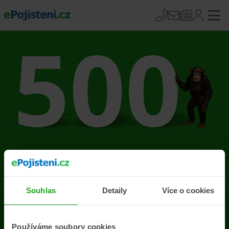
Na stránce se vyskytla
chyba
Souhlas
Detaily
Více o cookies
Přejít na úvodní stránku
Používáme soubory cookies