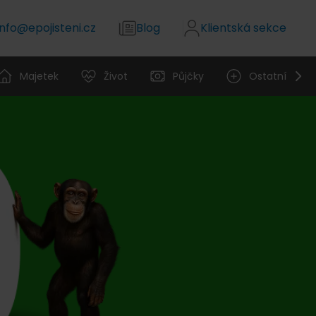
info@epojisteni.cz
Blog
Klientská sekce
Majetek
Život
Půjčky
Ostatní