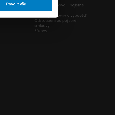
ormulář
podmínky
Povolit vše
g
Pojištění domova – pojistné
podmínky
kazníků
Změna pojišťovny a výpověď
Odstoupení od pojistné
smlouvy
Zákony