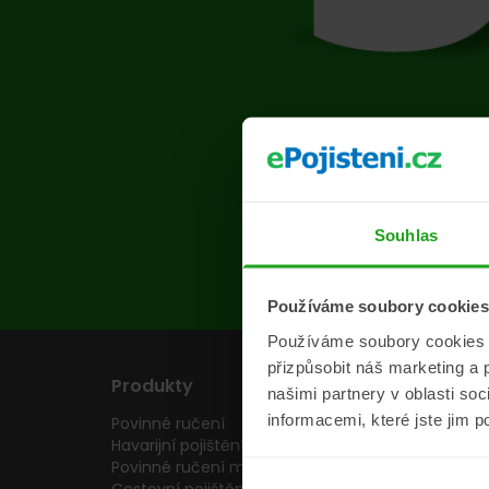
Na s
Souhlas
Používáme soubory cookies
Používáme soubory cookies a 
přizpůsobit náš marketing a 
Produkty
Pojišťovny
našimi partnery v oblasti so
informacemi, které jste jim p
Povinné ručení
Pojišťovny
Havarijní pojištění
Allianz pojišťovn
Povinné ručení motocyklu
Inter partner as