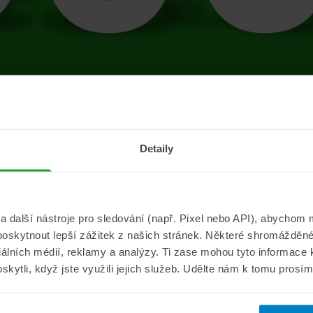
tránce se vyskytla 
Detaily
Přejít na úvodní stránku
další nástroje pro sledování (např. Pixel nebo API), abychom m
poskytnout lepší zážitek z našich stránek. Některé shromážděné
Informace
ePojisteni.c
ciálních médií, reklamy a analýzy. Ti zase mohou tyto informace
oskytli, když jste využili jejich služeb. Udělte nám k tomu prosí
Aktuality
O nás
a
Pojišťovací poradna
Pro média
sistance
Nejčastější dotazy
Kontakt