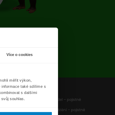
chyba
Více o cookies
ohli měřit výkon,
 informace také sdílíme s
z
Formuláře
 kombinovat s dalšími
m svůj souhlas.
Pojištění vozidel – pojistné
podmínky
Cestovní pojištění – pojistné