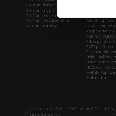
Cestovní pojištění
Colonnade pojiš
Pojištění domácnosti
Generali Česká 
Pojištění mazlíčků
ČPP Pojišťovna
Pojištění pro cizince
ČSOB pojišťovna
Pojištění právní ochrany
Direct pojišťovn
Asistenční služby
ERGO cestovní p
Kooperativa poj
Maxima pojišťo
Pillow pojišťovna
PVZP pojišťovna
Slavia pojišťovn
Union pojišťovna
Uniqa pojišťovna
NN Životní Pojiš
MetLife Pojišťov
Mutumutu
Volejte Po–Pá 8:00 – 20:00 So–Ne 8:30 – 20:00
800 44 44 33