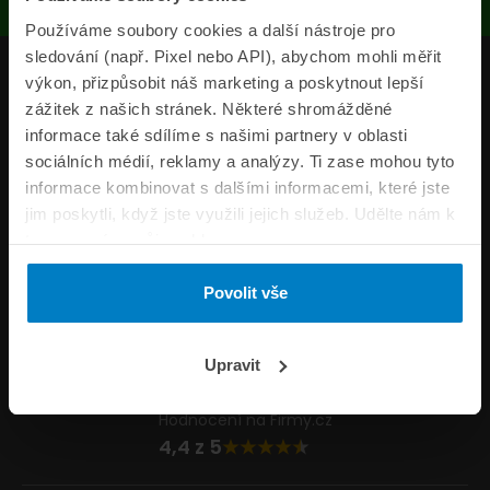
Používáme soubory cookies a další nástroje pro
sledování (např. Pixel nebo API), abychom mohli měřit
Produkty
výkon, přizpůsobit náš marketing a poskytnout lepší
zážitek z našich stránek. Některé shromážděné
Pojišťovny
informace také sdílíme s našimi partnery v oblasti
sociálních médií, reklamy a analýzy. Ti zase mohou tyto
Informace
informace kombinovat s dalšími informacemi, které jste
ePojisteni.cz
jim poskytli, když jste využili jejich služeb. Udělte nám k
tomu prosím svůj souhlas.
Formuláře
Povolit vše
Volejte Po–Pá 8:00 – 20:00 So–Ne 8:30 – 20:00
800 44 44 33
Napište nám
Upravit
info@epojisteni.cz
Hodnocení na Firmy.cz
4,4 z 5