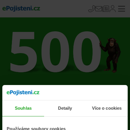
Na stránce se vyskytla
chyba
Souhlas
Detaily
Více o cookies
Přejít na úvodní stránku
Používáme soubory cookies