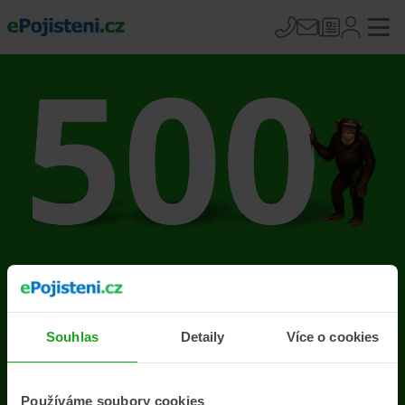
Na stránce se vyskytla
chyba
Souhlas
Detaily
Více o cookies
Přejít na úvodní stránku
Používáme soubory cookies