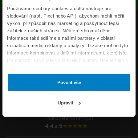
Používáme soubory cookies a další nástroje pro
sledování (např. Pixel nebo API), abychom mohli měřit
Produkty
výkon, přizpůsobit náš marketing a poskytnout lepší
zážitek z našich stránek. Některé shromážděné
Pojišťovny
informace také sdílíme s našimi partnery v oblasti
sociálních médií, reklamy a analýzy. Ti zase mohou tyto
Informace
informace kombinovat s dalšími informacemi, které jste
ePojisteni.cz
jim poskytli, když jste využili jejich služeb. Udělte nám k
tomu prosím svůj souhlas.
Formuláře
Povolit vše
Volejte Po–Pá 8:00 – 20:00 So–Ne 8:30 – 20:00
800 44 44 33
Napište nám
Upravit
info@epojisteni.cz
Hodnocení na Firmy.cz
4,4 z 5