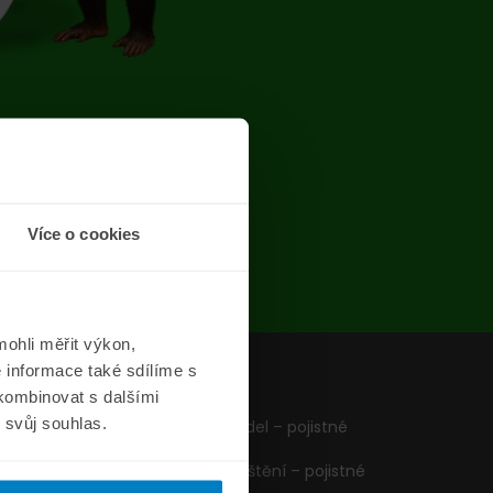
chyba
Více o cookies
ohli měřit výkon,
 informace také sdílíme s
z
Formuláře
 kombinovat s dalšími
m svůj souhlas.
Pojištění vozidel – pojistné
podmínky
Cestovní pojištění – pojistné