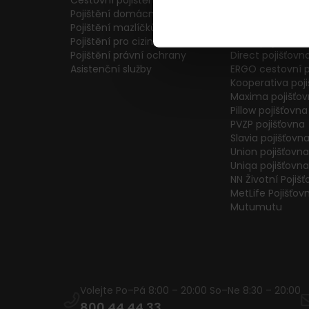
Cestovní pojištění
Colonnade pojiš
Pojištění domácnosti
Generali Česká 
Pojištění mazlíčků
ČPP Pojišťovna
Pojištění pro cizince
ČSOB pojišťovna
Pojištění právní ochrany
Direct pojišťovn
Asistenční služby
ERGO cestovní p
Kooperativa poj
Maxima pojišťo
Pillow pojišťovna
PVZP pojišťovna
Slavia pojišťovn
Union pojišťovna
Uniqa pojišťovna
NN Životní Pojiš
MetLife Pojišťov
Mutumutu
Volejte Po–Pá 8:00 – 20:00 So–Ne 8:30 – 20:00
800 44 44 33