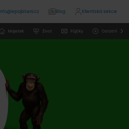
info@epojisteni.cz
Blog
Klientská sekce
Majetek
Život
Půjčky
Ostatní