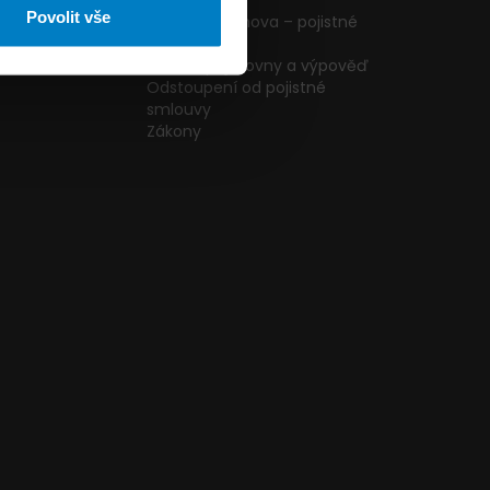
ormulář
podmínky
Povolit vše
g
Pojištění domova – pojistné
podmínky
kazníků
Změna pojišťovny a výpověď
Odstoupení od pojistné
smlouvy
Zákony