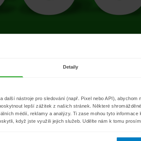
tránce se vyskytla 
Detaily
Přejít na úvodní stránku
další nástroje pro sledování (např. Pixel nebo API), abychom m
poskytnout lepší zážitek z našich stránek. Některé shromážděné
Informace
ePojisteni.c
ciálních médií, reklamy a analýzy. Ti zase mohou tyto informace
oskytli, když jste využili jejich služeb. Udělte nám k tomu prosí
Aktuality
O nás
a
Pojišťovací poradna
Pro média
sistance
Nejčastější dotazy
Kontakt