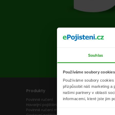
Na s
Souhlas
Používáme soubory cookies
Používáme soubory cookies a 
přizpůsobit náš marketing a 
Produkty
Pojišťovny
našimi partnery v oblasti so
informacemi, které jste jim p
Povinné ručení
Pojišťovny
Havarijní pojištění
Allianz pojišťovn
Povinné ručení motocyklu
Inter partner as