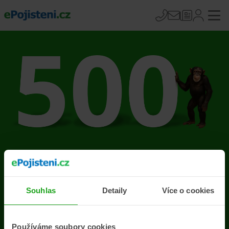
Na stránce se vyskytla
chyba
Souhlas
Detaily
Více o cookies
Přejít na úvodní stránku
Používáme soubory cookies