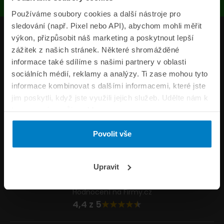
Používáme soubory cookies a další nástroje pro
sledování (např. Pixel nebo API), abychom mohli měřit
Produkty
výkon, přizpůsobit náš marketing a poskytnout lepší
zážitek z našich stránek. Některé shromážděné
Pojišťovny
informace také sdílíme s našimi partnery v oblasti
sociálních médií, reklamy a analýzy. Ti zase mohou tyto
Informace
informace kombinovat s dalšími informacemi, které jste
ePojisteni.cz
jim poskytli, když jste využili jejich služeb. Udělte nám k
tomu prosím svůj souhlas.
Formuláře
Povolit vše
Volejte Po–Pá 8:00 – 20:00 So–Ne 8:30 – 20:00
800 44 44 33
Napište nám
Upravit
info@epojisteni.cz
Hodnocení na Firmy.cz
4,4 z 5