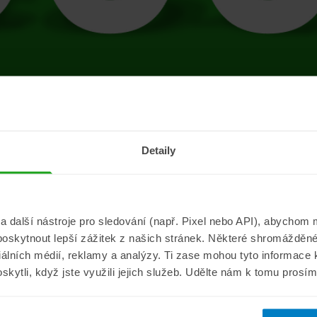
tránce se vyskytla 
Detaily
Přejít na úvodní stránku
další nástroje pro sledování (např. Pixel nebo API), abychom m
poskytnout lepší zážitek z našich stránek. Některé shromážděné
Informace
ePojisteni.c
ciálních médií, reklamy a analýzy. Ti zase mohou tyto informace
oskytli, když jste využili jejich služeb. Udělte nám k tomu prosí
Aktuality
O nás
a
Pojišťovací poradna
Pro média
sistance
Nejčastější dotazy
Kontakt