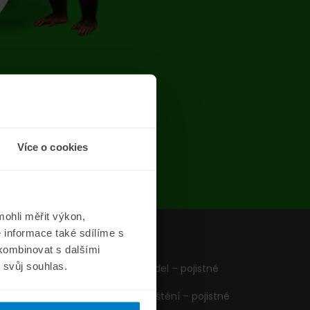
chyba
Více o cookies
ohli měřit výkon,
 informace také sdílíme s
z
Formuláře
 kombinovat s dalšími
m svůj souhlas.
Pojištění vozidel – pojistné
podmínky
Cestovní pojištění – pojistné