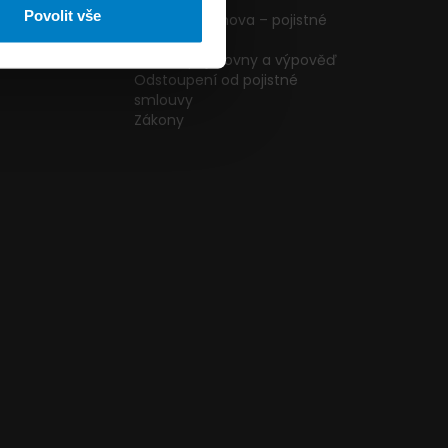
ormulář
podmínky
Povolit vše
g
Pojištění domova – pojistné
podmínky
kazníků
Změna pojišťovny a výpověď
Odstoupení od pojistné
smlouvy
Zákony