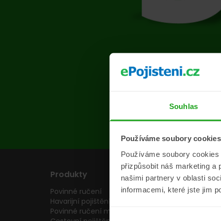
Na s
Souhlas
Používáme soubory cookies
Používáme soubory cookies a 
přizpůsobit náš marketing a 
Produkty
Pojišťovny
našimi partnery v oblasti so
informacemi, které jste jim p
Povinné ručení
Pojišťovny
Havarijní pojištění
Allianz pojišťovn
Povinné ručení motocyklu
Inter partner as