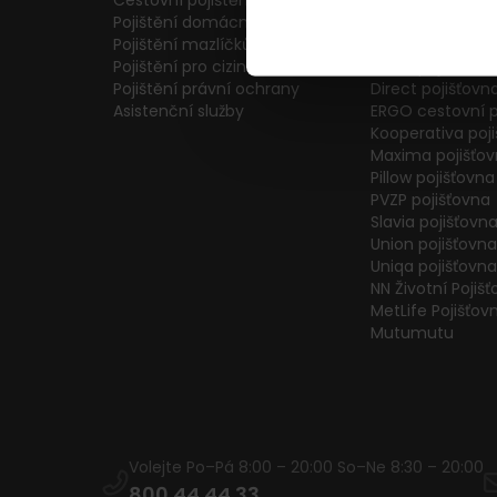
Cestovní pojištění
Colonnade pojiš
Pojištění domácnosti
Generali Česká 
Pojištění mazlíčků
ČPP Pojišťovna
Pojištění pro cizince
ČSOB pojišťovna
Pojištění právní ochrany
Direct pojišťovn
Asistenční služby
ERGO cestovní p
Kooperativa poj
Maxima pojišťo
Pillow pojišťovna
PVZP pojišťovna
Slavia pojišťovn
Union pojišťovna
Uniqa pojišťovna
NN Životní Pojiš
MetLife Pojišťov
Mutumutu
Volejte Po–Pá 8:00 – 20:00 So–Ne 8:30 – 20:00
800 44 44 33