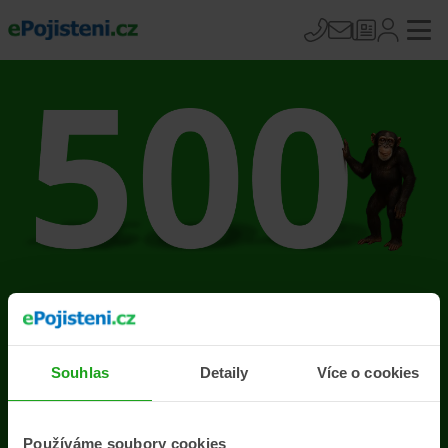
Na stránce se vyskytla
chyba
Souhlas
Detaily
Více o cookies
Přejít na úvodní stránku
Používáme soubory cookies