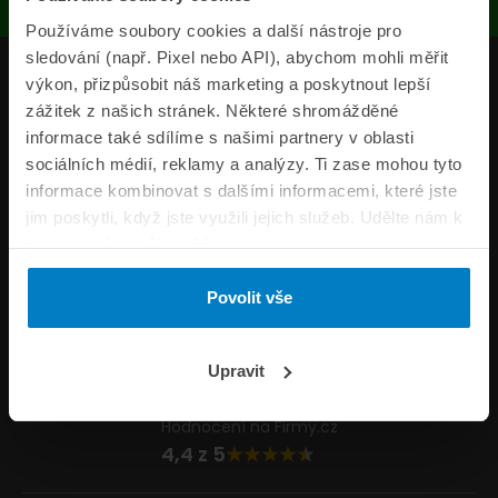
Používáme soubory cookies a další nástroje pro
sledování (např. Pixel nebo API), abychom mohli měřit
Produkty
výkon, přizpůsobit náš marketing a poskytnout lepší
zážitek z našich stránek. Některé shromážděné
Pojišťovny
informace také sdílíme s našimi partnery v oblasti
sociálních médií, reklamy a analýzy. Ti zase mohou tyto
Informace
informace kombinovat s dalšími informacemi, které jste
ePojisteni.cz
jim poskytli, když jste využili jejich služeb. Udělte nám k
tomu prosím svůj souhlas.
Formuláře
Povolit vše
Volejte Po–Pá 8:00 – 20:00 So–Ne 8:30 – 20:00
800 44 44 33
Napište nám
Upravit
info@epojisteni.cz
Hodnocení na Firmy.cz
4,4 z 5