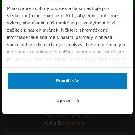
Používáme soubory cookies a další nástroje pro
sledování (např. Pixel nebo API), abychom mohli měřit
Produkty
výkon, přizpůsobit náš marketing a poskytnout lepší
zážitek z našich stránek. Některé shromážděné
Pojišťovny
informace také sdílíme s našimi partnery v oblasti
sociálních médií, reklamy a analýzy. Ti zase mohou tyto
Informace
informace kombinovat s dalšími informacemi, které jste
ePojisteni.cz
jim poskytli, když jste využili jejich služeb. Udělte nám k
tomu prosím svůj souhlas.
Formuláře
Povolit vše
Volejte Po–Pá 8:00 – 20:00 So–Ne 8:30 – 20:00
800 44 44 33
Napište nám
Upravit
info@epojisteni.cz
Hodnocení na Firmy.cz
4,4 z 5