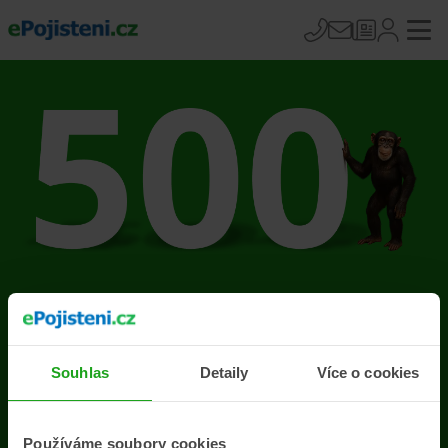
Na stránce se vyskytla
chyba
Souhlas
Detaily
Více o cookies
Přejít na úvodní stránku
Používáme soubory cookies