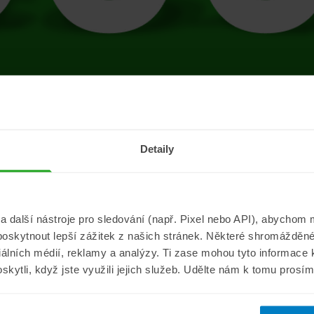
tránce se vyskytla 
Detaily
Přejít na úvodní stránku
další nástroje pro sledování (např. Pixel nebo API), abychom m
poskytnout lepší zážitek z našich stránek. Některé shromážděné
Informace
ePojisteni.c
ciálních médií, reklamy a analýzy. Ti zase mohou tyto informace
oskytli, když jste využili jejich služeb. Udělte nám k tomu prosí
Aktuality
O nás
a
Pojišťovací poradna
Pro média
sistance
Nejčastější dotazy
Kontakt