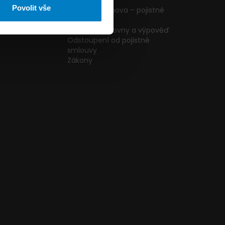
ormulář
podmínky
Povolit vše
g
Pojištění domova – pojistné
podmínky
kazníků
Změna pojišťovny a výpověď
Odstoupení od pojistné
smlouvy
Zákony