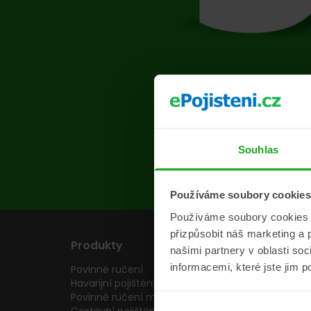
Na s
Souhlas
Používáme soubory cookies
Používáme soubory cookies a 
přizpůsobit náš marketing a 
Produkty
Pojišťovny
našimi partnery v oblasti so
informacemi, které jste jim p
Povinné ručení
Pojišťovny
Havarijní pojištění
Allianz pojišťovn
Povinné ručení motocyklu
Inter partner as