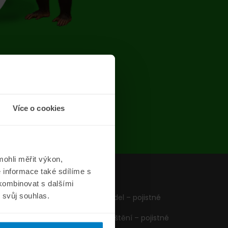
chyba
Více o cookies
ohli měřit výkon,
 informace také sdílíme s
z
Formuláře
 kombinovat s dalšími
m svůj souhlas.
Pojištění vozidel – pojistné
podmínky
Cestovní pojištění – pojistné