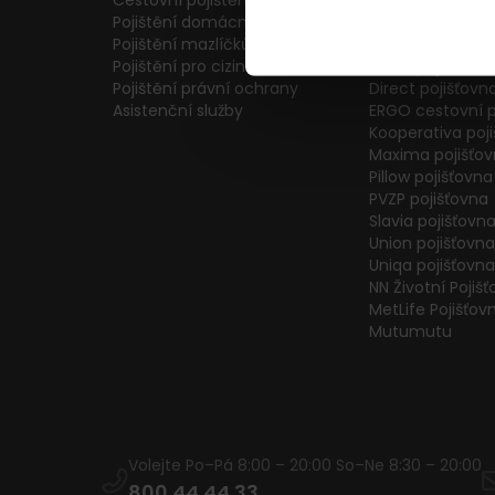
Cestovní pojištění
Colonnade pojiš
Pojištění domácnosti
Generali Česká 
Pojištění mazlíčků
ČPP Pojišťovna
Pojištění pro cizince
ČSOB pojišťovna
Pojištění právní ochrany
Direct pojišťovn
Asistenční služby
ERGO cestovní p
Kooperativa poj
Maxima pojišťo
Pillow pojišťovna
PVZP pojišťovna
Slavia pojišťovn
Union pojišťovna
Uniqa pojišťovna
NN Životní Pojiš
MetLife Pojišťov
Mutumutu
Volejte Po–Pá 8:00 – 20:00 So–Ne 8:30 – 20:00
800 44 44 33