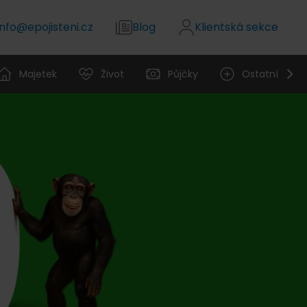
info@epojisteni.cz
Blog
Klientská sekce
Majetek
Život
Půjčky
Ostatní