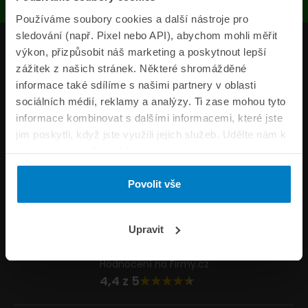
Používáme soubory cookies a další nástroje pro
sledování (např. Pixel nebo API), abychom mohli měřit
Produkty
výkon, přizpůsobit náš marketing a poskytnout lepší
zážitek z našich stránek. Některé shromážděné
Pojišťovny
informace také sdílíme s našimi partnery v oblasti
sociálních médií, reklamy a analýzy. Ti zase mohou tyto
Informace
informace kombinovat s dalšími informacemi, které jste
ePojisteni.cz
jim poskytli, když jste využili jejich služeb. Udělte nám k
tomu prosím svůj souhlas.
Formuláře
Povolit vše
Volejte Po–Pá 8:00 – 20:00 So–Ne 8:30 – 20:00
800 44 44 33
Napište nám
Upravit
info@epojisteni.cz
Hodnocení na Firmy.cz
4,4 z 5