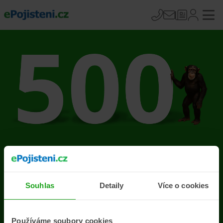
Na stránce se vyskytla
chyba
Souhlas
Detaily
Více o cookies
Přejít na úvodní stránku
Používáme soubory cookies