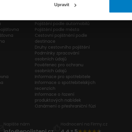
ťovna
Pojmy – pojištění auta
Reklamační f
Upravit
pojišťovna
Pojištění vozidel
Whistleblowin
Jak změnit pojišťovnu?
Kariéra
Zjištění bonusu
Hodnocení zá
a
Pojištění podle automobilů
ojišťovna
Pojištění podle města
išťovna
Cestovní pojištnění podle
vna
destinace
Druhy cestovního pojištění
Podmínky zpracování
a
osobních údajů
Pověřenec pro ochranu
osobních údajů
ťovna
Informace pro spotřebitele
na
Informace o spotřebitelských
recenzích
Informace o řazení
produktových nabídek
Oznámení o přeshraniční fúzi
Napište nám
Hodnocení na Firmy.cz
info@epojisteni.cz
4,4 z 5