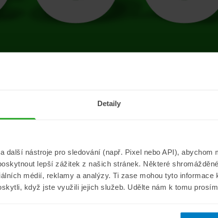
tránce se vyskytla 
Detaily
Přejít na úvodní stránku
další nástroje pro sledování (např. Pixel nebo API), abychom m
poskytnout lepší zážitek z našich stránek. Některé shromážděné
Informace
ePojisteni.c
ciálních médií, reklamy a analýzy. Ti zase mohou tyto informace
oskytli, když jste využili jejich služeb. Udělte nám k tomu prosí
Aktuality
O nás
a
Pojišťovací poradna
Pro média
sistance
Nejčastější dotazy
Kontakt