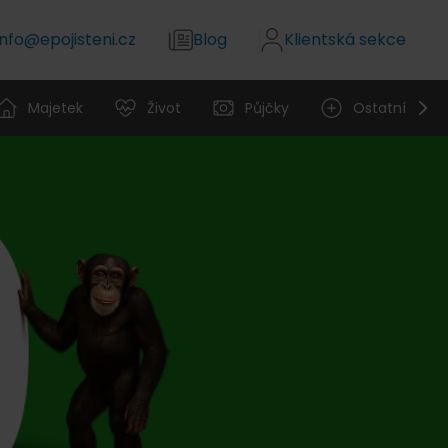
info@epojisteni.cz
Blog
Klientská sekce
Majetek
Život
Půjčky
Ostatní