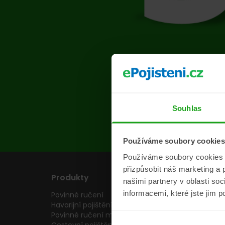
Na s
Souhlas
Používáme soubory cookies
Používáme soubory cookies a 
přizpůsobit náš marketing a 
Produkty
Pojišťovny
našimi partnery v oblasti so
informacemi, které jste jim p
Povinné ručení
Pojišťovny
Havarijní pojištění
Allianz pojišťovn
Povinné ručení motocyklu
Inter partner as