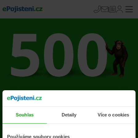
Na stránce se vyskytla
chyba
Souhlas
Detaily
Více o cookies
Přejít na úvodní stránku
Používáme soubory cookies