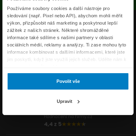
Používáme soubory cookies a další nástroje pro
sledování (např. Pixel nebo API), abychom mohli měřit
Produkty
výkon, přizpůsobit náš marketing a poskytnout lepší
zážitek z našich stránek. Některé shromážděné
Pojišťovny
informace také sdílíme s našimi partnery v oblasti
sociálních médií, reklamy a analýzy. Ti zase mohou tyto
Informace
informace kombinovat s dalšími informacemi, které jste
ePojisteni.cz
jim poskytli, když jste využili jejich služeb. Udělte nám k
tomu prosím svůj souhlas.
Formuláře
Povolit vše
Volejte Po–Pá 8:00 – 20:00 So–Ne 8:30 – 20:00
800 44 44 33
Napište nám
Upravit
info@epojisteni.cz
Hodnocení na Firmy.cz
4,4 z 5