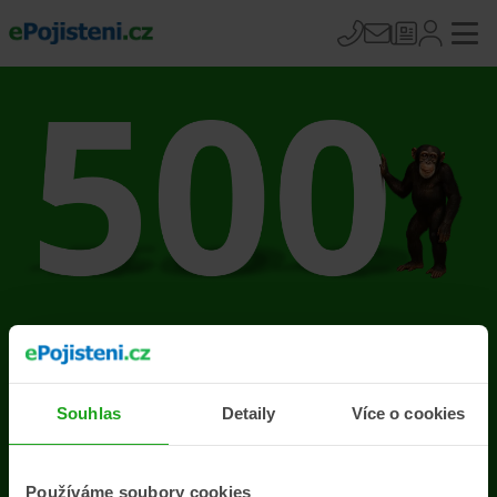
Na stránce se vyskytla
chyba
Souhlas
Detaily
Více o cookies
Přejít na úvodní stránku
Používáme soubory cookies