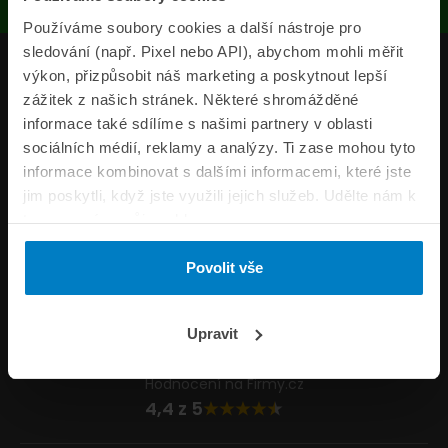
Používáme soubory cookies a další nástroje pro
sledování (např. Pixel nebo API), abychom mohli měřit
Produkty
výkon, přizpůsobit náš marketing a poskytnout lepší
zážitek z našich stránek. Některé shromážděné
Pojišťovny
informace také sdílíme s našimi partnery v oblasti
sociálních médií, reklamy a analýzy. Ti zase mohou tyto
Informace
informace kombinovat s dalšími informacemi, které jste
ePojisteni.cz
jim poskytli, když jste využili jejich služeb. Udělte nám k
tomu prosím svůj souhlas.
Formuláře
Povolit vše
Volejte Po–Pá 8:00 – 20:00 So–Ne 8:30 – 20:00
800 44 44 33
Napište nám
Upravit
info@epojisteni.cz
Hodnocení na Firmy.cz
4,4 z 5