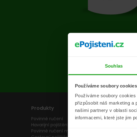
Na s
Souhlas
Používáme soubory cookies
Používáme soubory cookies a 
přizpůsobit náš marketing a 
Produkty
Pojišťovny
našimi partnery v oblasti so
informacemi, které jste jim p
Povinné ručení
Pojišťovny
Havarijní pojištění
Allianz pojišťovn
Povinné ručení motocyklu
Inter partner as