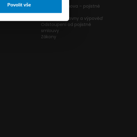
ormulář
podmínky
Povolit vše
g
Pojištění domova – pojistné
podmínky
kazníků
Změna pojišťovny a výpověď
Odstoupení od pojistné
smlouvy
Zákony