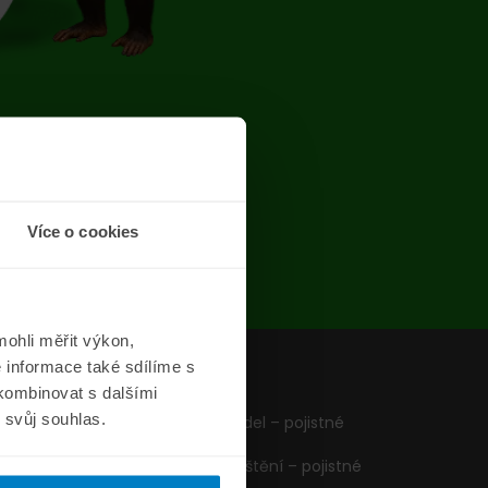
chyba
Více o cookies
ohli měřit výkon,
 informace také sdílíme s
z
Formuláře
 kombinovat s dalšími
m svůj souhlas.
Pojištění vozidel – pojistné
podmínky
Cestovní pojištění – pojistné