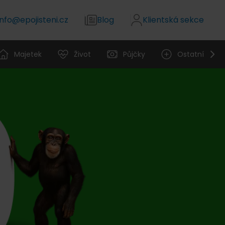
info@epojisteni.cz
Blog
Klientská sekce
Majetek
Život
Půjčky
Ostatní