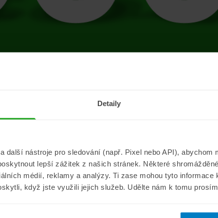
tránce se vyskytla 
Detaily
Přejít na úvodní stránku
další nástroje pro sledování (např. Pixel nebo API), abychom m
poskytnout lepší zážitek z našich stránek. Některé shromážděné
Informace
ePojisteni.c
ciálních médií, reklamy a analýzy. Ti zase mohou tyto informace
oskytli, když jste využili jejich služeb. Udělte nám k tomu prosí
Aktuality
O nás
a
Pojišťovací poradna
Pro média
sistance
Nejčastější dotazy
Kontakt