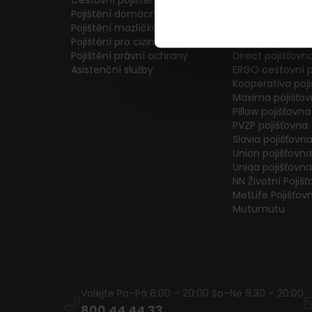
Cestovní pojištění
Colonnade pojiš
Pojištění domácnosti
Generali Česká 
Pojištění mazlíčků
ČPP Pojišťovna
Pojištění pro cizince
ČSOB pojišťovna
Pojištění právní ochrany
Direct pojišťovn
Asistenční služby
ERGO cestovní p
Kooperativa poj
Maxima pojišťo
Pillow pojišťovna
PVZP pojišťovna
Slavia pojišťovn
Union pojišťovna
Uniqa pojišťovna
NN Životní Pojiš
MetLife Pojišťov
Mutumutu
Volejte Po–Pá 8:00 – 20:00 So–Ne 8:30 – 20:00
800 44 44 33