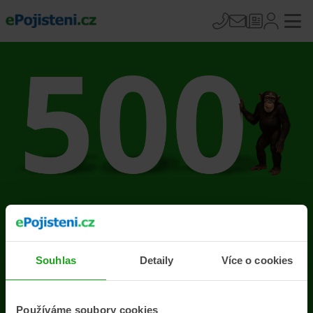
Na stránce se vyskytla
chyba
Souhlas
Detaily
Více o cookies
Přejít na úvodní stránku
Používáme soubory cookies