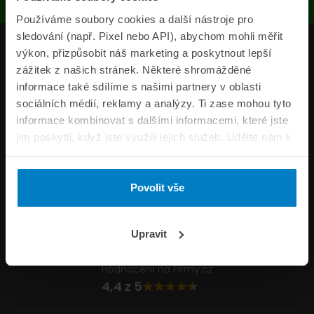
Používáme soubory cookies a další nástroje pro
sledování (např. Pixel nebo API), abychom mohli měřit
Produkty
výkon, přizpůsobit náš marketing a poskytnout lepší
zážitek z našich stránek. Některé shromážděné
Pojišťovny
informace také sdílíme s našimi partnery v oblasti
sociálních médií, reklamy a analýzy. Ti zase mohou tyto
Informace
informace kombinovat s dalšími informacemi, které jste
ePojisteni.cz
jim poskytli, když jste využili jejich služeb. Udělte nám k
tomu prosím svůj souhlas.
Formuláře
Povolit vše
Volejte Po–Pá 8:00 – 20:00 So–Ne 8:30 – 20:00
800 44 44 33
Napište nám
Upravit
info@epojisteni.cz
Hodnocení na Firmy.cz
4,4 z 5