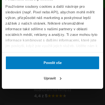
Používáme soubory cookies a další nástroje pro
sledování (např. Pixel nebo API), abychom mohli měřit
Produkty
výkon, přizpůsobit náš marketing a poskytnout lepší
zážitek z našich stránek. Některé shromážděné
Pojišťovny
informace také sdílíme s našimi partnery v oblasti
sociálních médií, reklamy a analýzy. Ti zase mohou tyto
Informace
informace kombinovat s dalšími informacemi, které jste
ePojisteni.cz
jim poskytli, když jste využili jejich služeb. Udělte nám k
tomu prosím svůj souhlas.
Formuláře
Povolit vše
Volejte Po–Pá 8:00 – 20:00 So–Ne 8:30 – 20:00
800 44 44 33
Napište nám
Upravit
info@epojisteni.cz
Hodnocení na Firmy.cz
4,4 z 5