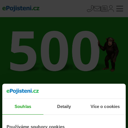
Na stránce se vyskytla
chyba
Souhlas
Detaily
Více o cookies
Přejít na úvodní stránku
Používáme soubory cookies