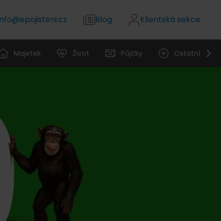
info@epojisteni.cz
Blog
Klientská sekce
Majetek
Život
Půjčky
Ostatní