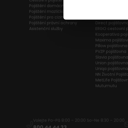
Cestovní pojištění
Colonnade pojiš
Pojištění domácnosti
Generali Česká 
Pojištění mazlíčků
ČPP Pojišťovna
Pojištění pro cizince
ČSOB pojišťovna
Pojištění právní ochrany
Direct pojišťovn
Asistenční služby
ERGO cestovní p
Kooperativa poj
Maxima pojišťo
Pillow pojišťovna
PVZP pojišťovna
Slavia pojišťovn
Union pojišťovna
Uniqa pojišťovna
NN Životní Pojiš
MetLife Pojišťov
Mutumutu
Volejte Po–Pá 8:00 – 20:00 So–Ne 8:30 – 20:00
800 44 44 33