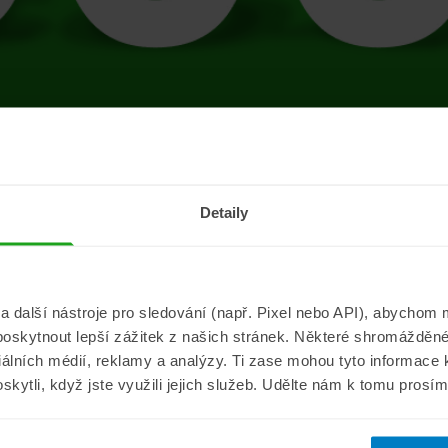
tránce se vyskytla 
Detaily
Přejít na úvodní stránku
další nástroje pro sledování (např. Pixel nebo API), abychom m
poskytnout lepší zážitek z našich stránek. Některé shromážděné
Informace
ePojisteni.c
ciálních médií, reklamy a analýzy. Ti zase mohou tyto informace
oskytli, když jste využili jejich služeb. Udělte nám k tomu prosí
Aktuality
O nás
a
Pojišťovací poradna
Pro média
sistance
Nejčastější dotazy
Kontakt