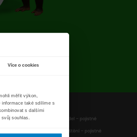
chyba
Více o cookies
ohli měřit výkon,
 informace také sdílíme s
z
Formuláře
 kombinovat s dalšími
m svůj souhlas.
Pojištění vozidel – pojistné
podmínky
Cestovní pojištění – pojistné