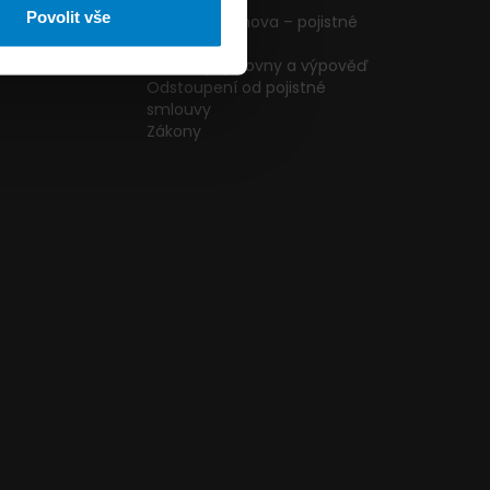
ormulář
podmínky
Povolit vše
g
Pojištění domova – pojistné
podmínky
kazníků
Změna pojišťovny a výpověď
Odstoupení od pojistné
smlouvy
Zákony