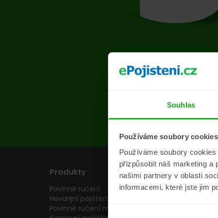
Na s
Souhlas
Používáme soubory cookies
Používáme soubory cookies a 
přizpůsobit náš marketing a 
Produkty
Pojišťovny
našimi partnery v oblasti so
informacemi, které jste jim p
Povinné ručení
Pojišťovny
Havarijní pojištění
Allianz pojišťovn
Povinné ručení motocyklu
Inter partner as