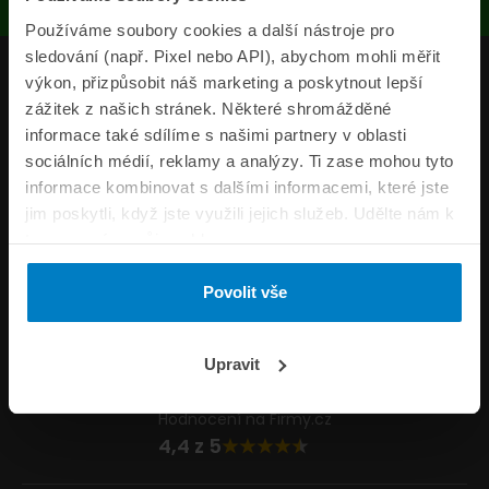
Používáme soubory cookies a další nástroje pro
sledování (např. Pixel nebo API), abychom mohli měřit
Produkty
výkon, přizpůsobit náš marketing a poskytnout lepší
zážitek z našich stránek. Některé shromážděné
Pojišťovny
informace také sdílíme s našimi partnery v oblasti
sociálních médií, reklamy a analýzy. Ti zase mohou tyto
Informace
informace kombinovat s dalšími informacemi, které jste
ePojisteni.cz
jim poskytli, když jste využili jejich služeb. Udělte nám k
tomu prosím svůj souhlas.
Formuláře
Povolit vše
Volejte Po–Pá 8:00 – 20:00 So–Ne 8:30 – 20:00
800 44 44 33
Napište nám
Upravit
info@epojisteni.cz
Hodnocení na Firmy.cz
4,4 z 5