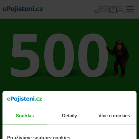
Na stránce se vyskytla
chyba
Souhlas
Detaily
Více o cookies
Přejít na úvodní stránku
Používáme soubory cookies