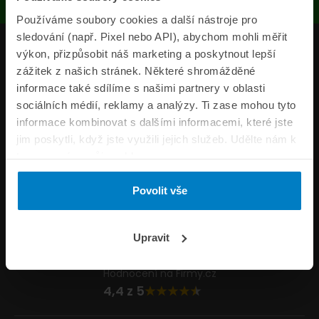
Používáme soubory cookies a další nástroje pro
sledování (např. Pixel nebo API), abychom mohli měřit
Produkty
výkon, přizpůsobit náš marketing a poskytnout lepší
zážitek z našich stránek. Některé shromážděné
Pojišťovny
informace také sdílíme s našimi partnery v oblasti
sociálních médií, reklamy a analýzy. Ti zase mohou tyto
Informace
informace kombinovat s dalšími informacemi, které jste
ePojisteni.cz
jim poskytli, když jste využili jejich služeb. Udělte nám k
tomu prosím svůj souhlas.
Formuláře
Povolit vše
Volejte Po–Pá 8:00 – 20:00 So–Ne 8:30 – 20:00
800 44 44 33
Napište nám
Upravit
info@epojisteni.cz
Hodnocení na Firmy.cz
4,4 z 5