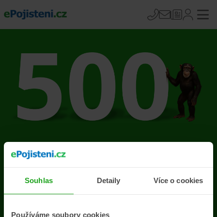
Na stránce se vyskytla
chyba
Souhlas
Detaily
Více o cookies
Přejít na úvodní stránku
Používáme soubory cookies