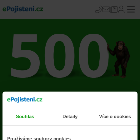
Na stránce se vyskytla
chyba
Souhlas
Detaily
Více o cookies
Přejít na úvodní stránku
Používáme soubory cookies