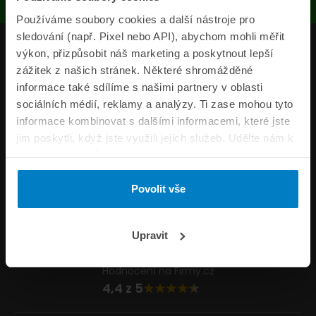
Používáme soubory cookies a další nástroje pro
sledování (např. Pixel nebo API), abychom mohli měřit
Produkty
výkon, přizpůsobit náš marketing a poskytnout lepší
zážitek z našich stránek. Některé shromážděné
Pojišťovny
informace také sdílíme s našimi partnery v oblasti
sociálních médií, reklamy a analýzy. Ti zase mohou tyto
Informace
informace kombinovat s dalšími informacemi, které jste
ePojisteni.cz
jim poskytli, když jste využili jejich služeb. Udělte nám k
tomu prosím svůj souhlas.
Formuláře
Povolit vše
Volejte Po–Pá 8:00 – 20:00 So–Ne 8:30 – 20:00
800 44 44 33
Napište nám
Upravit
info@epojisteni.cz
Hodnocení na Firmy.cz
4,4 z 5