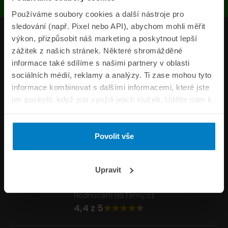
Používáme soubory cookies a další nástroje pro
sledování (např. Pixel nebo API), abychom mohli měřit
Produkty
výkon, přizpůsobit náš marketing a poskytnout lepší
zážitek z našich stránek. Některé shromážděné
Pojišťovny
informace také sdílíme s našimi partnery v oblasti
sociálních médií, reklamy a analýzy. Ti zase mohou tyto
Informace
informace kombinovat s dalšími informacemi, které jste
ePojisteni.cz
jim poskytli, když jste využili jejich služeb. Udělte nám k
tomu prosím svůj souhlas.
Formuláře
Povolit vše
Volejte Po–Pá 8:00 – 20:00 So–Ne 8:30 – 20:00
800 44 44 33
Napište nám
Upravit
info@epojisteni.cz
Hodnocení na Firmy.cz
4,4 z 5