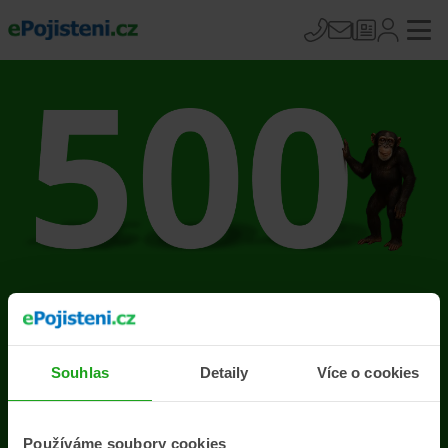
Na stránce se vyskytla
chyba
Souhlas
Detaily
Více o cookies
Přejít na úvodní stránku
Používáme soubory cookies