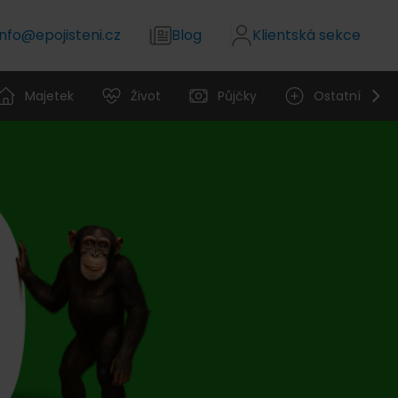
info@epojisteni.cz
Blog
Klientská sekce
Majetek
Život
Půjčky
Ostatní