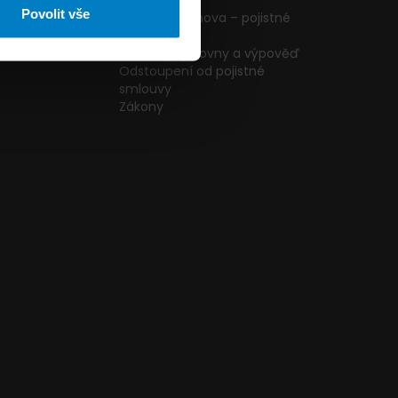
ormulář
podmínky
Povolit vše
g
Pojištění domova – pojistné
podmínky
kazníků
Změna pojišťovny a výpověď
Odstoupení od pojistné
smlouvy
Zákony