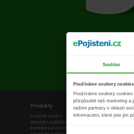
Na s
Souhlas
Používáme soubory cookies
Používáme soubory cookies a 
přizpůsobit náš marketing a 
Produkty
Pojišťovny
našimi partnery v oblasti so
informacemi, které jste jim p
Povinné ručení
Pojišťovny
Havarijní pojištění
Allianz pojišťovn
Povinné ručení motocyklu
Inter partner as