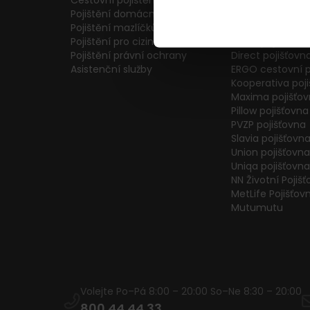
Cestovní pojištění
Colonnade pojiš
Pojištění domácnosti
Generali Česká 
Pojištění mazlíčků
ČPP Pojišťovna
Pojištění pro cizince
ČSOB pojišťovna
Pojištění právní ochrany
Direct pojišťovn
Asistenční služby
ERGO cestovní p
Kooperativa poj
Maxima pojišťo
Pillow pojišťovna
PVZP pojišťovna
Slavia pojišťovn
Union pojišťovna
Uniqa pojišťovna
NN Životní Pojiš
MetLife Pojišťov
Mutumutu
Volejte Po–Pá 8:00 – 20:00 So–Ne 8:30 – 20:00
800 44 44 33