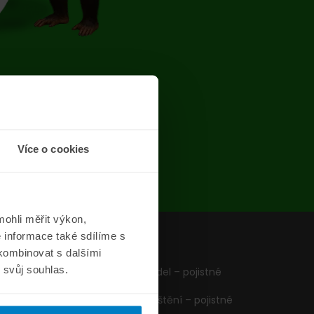
chyba
Více o cookies
ohli měřit výkon,
 informace také sdílíme s
z
Formuláře
 kombinovat s dalšími
m svůj souhlas.
Pojištění vozidel – pojistné
podmínky
Cestovní pojištění – pojistné