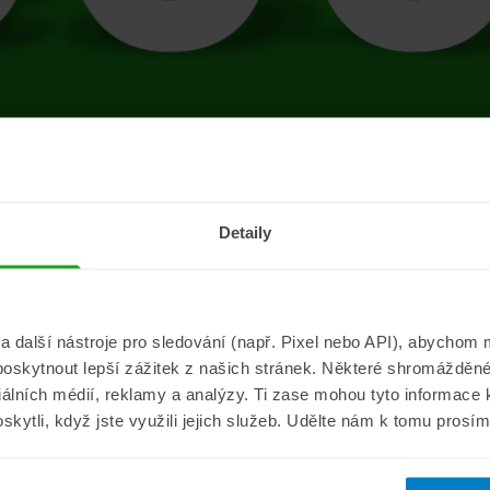
tránce se vyskytla 
Detaily
Přejít na úvodní stránku
další nástroje pro sledování (např. Pixel nebo API), abychom m
poskytnout lepší zážitek z našich stránek. Některé shromážděné
Informace
ePojisteni.c
ciálních médií, reklamy a analýzy. Ti zase mohou tyto informace
oskytli, když jste využili jejich služeb. Udělte nám k tomu prosí
Aktuality
O nás
a
Pojišťovací poradna
Pro média
sistance
Nejčastější dotazy
Kontakt