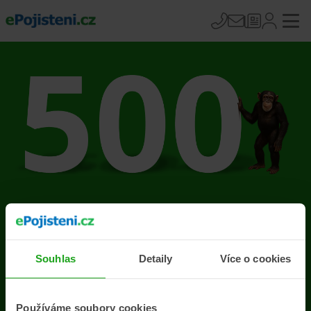
Na stránce se vyskytla
chyba
Souhlas
Detaily
Více o cookies
Přejít na úvodní stránku
Používáme soubory cookies