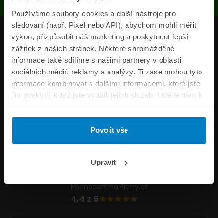
Používáme soubory cookies a další nástroje pro
sledování (např. Pixel nebo API), abychom mohli měřit
Produkty
výkon, přizpůsobit náš marketing a poskytnout lepší
zážitek z našich stránek. Některé shromážděné
Pojišťovny
informace také sdílíme s našimi partnery v oblasti
sociálních médií, reklamy a analýzy. Ti zase mohou tyto
Informace
informace kombinovat s dalšími informacemi, které jste
ePojisteni.cz
jim poskytli, když jste využili jejich služeb. Udělte nám k
tomu prosím svůj souhlas.
Formuláře
Povolit vše
Volejte Po–Pá 8:00 – 20:00 So–Ne 8:30 – 20:00
800 44 44 33
Napište nám
Upravit
info@epojisteni.cz
Hodnocení na Firmy.cz
4,4 z 5