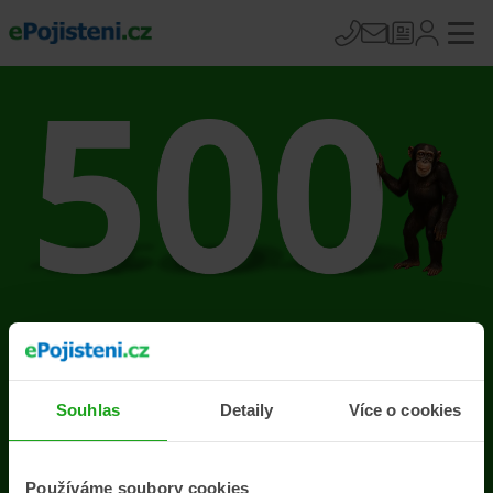
Na stránce se vyskytla
chyba
Souhlas
Detaily
Více o cookies
Přejít na úvodní stránku
Používáme soubory cookies