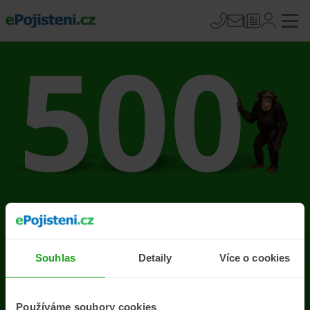
Na stránce se vyskytla
chyba
Souhlas
Detaily
Více o cookies
Přejít na úvodní stránku
Používáme soubory cookies