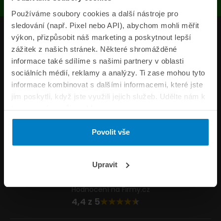
Používáme soubory cookies a další nástroje pro
sledování (např. Pixel nebo API), abychom mohli měřit
Produkty
výkon, přizpůsobit náš marketing a poskytnout lepší
zážitek z našich stránek. Některé shromážděné
Pojišťovny
informace také sdílíme s našimi partnery v oblasti
sociálních médií, reklamy a analýzy. Ti zase mohou tyto
Informace
informace kombinovat s dalšími informacemi, které jste
ePojisteni.cz
jim poskytli, když jste využili jejich služeb. Udělte nám k
tomu prosím svůj souhlas.
Formuláře
Povolit vše
Volejte Po–Pá 8:00 – 20:00 So–Ne 8:30 – 20:00
800 44 44 33
Napište nám
Upravit
info@epojisteni.cz
Hodnocení na Firmy.cz
4,4 z 5