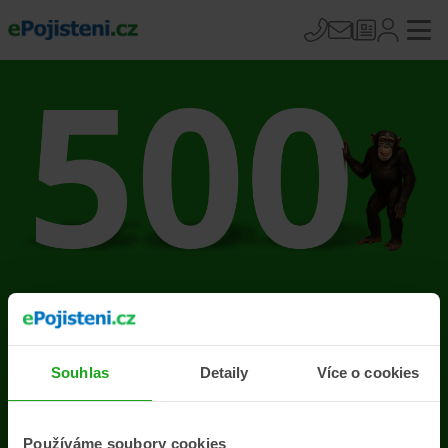
Na stránce se vyskytla
chyba
Souhlas
Detaily
Více o cookies
Přejít na úvodní stránku
Používáme soubory cookies