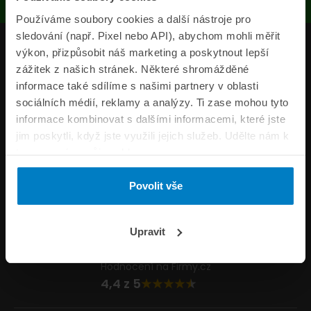
Používáme soubory cookies a další nástroje pro
sledování (např. Pixel nebo API), abychom mohli měřit
Produkty
výkon, přizpůsobit náš marketing a poskytnout lepší
zážitek z našich stránek. Některé shromážděné
Pojišťovny
informace také sdílíme s našimi partnery v oblasti
sociálních médií, reklamy a analýzy. Ti zase mohou tyto
Informace
informace kombinovat s dalšími informacemi, které jste
ePojisteni.cz
jim poskytli, když jste využili jejich služeb. Udělte nám k
tomu prosím svůj souhlas.
Formuláře
Povolit vše
Volejte Po–Pá 8:00 – 20:00 So–Ne 8:30 – 20:00
800 44 44 33
Napište nám
Upravit
info@epojisteni.cz
Hodnocení na Firmy.cz
4,4 z 5