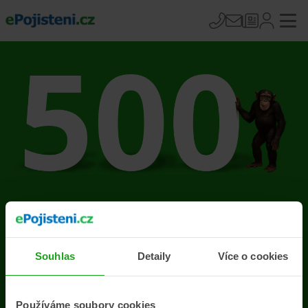
Na stránce se vyskytla
chyba
Souhlas
Detaily
Více o cookies
Přejít na úvodní stránku
Používáme soubory cookies