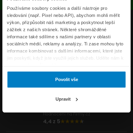
Používáme soubory cookies a další nástroje pro
sledování (např. Pixel nebo API), abychom mohli měřit
Produkty
výkon, přizpůsobit náš marketing a poskytnout lepší
zážitek z našich stránek. Některé shromážděné
Pojišťovny
informace také sdílíme s našimi partnery v oblasti
sociálních médií, reklamy a analýzy. Ti zase mohou tyto
Informace
informace kombinovat s dalšími informacemi, které jste
ePojisteni.cz
jim poskytli, když jste využili jejich služeb. Udělte nám k
tomu prosím svůj souhlas.
Formuláře
Povolit vše
Volejte Po–Pá 8:00 – 20:00 So–Ne 8:30 – 20:00
800 44 44 33
Napište nám
Upravit
info@epojisteni.cz
Hodnocení na Firmy.cz
4,4 z 5