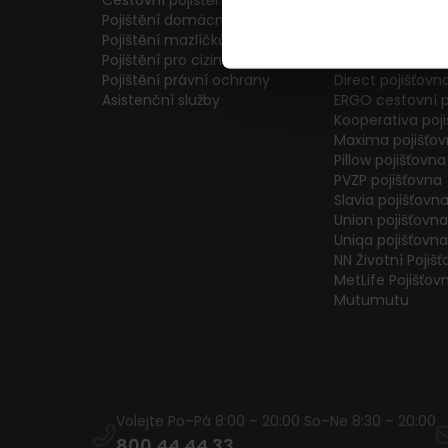
Cestovní pojištění
Colonnade pojiš
Pojištění domácnosti
Generali Česká 
Pojištění mazlíčků
ČPP Pojišťovna
Pojištění pro cizince
ČSOB pojišťovna
Pojištění právní ochrany
Direct pojišťovn
Asistenční služby
ERGO cestovní p
Kooperativa poj
Maxima pojišťo
Pillow pojišťovna
PVZP pojišťovna
Slavia pojišťovn
Union pojišťovna
Uniqa pojišťovna
NN Životní Pojiš
MetLife Pojišťov
Mutumutu
Volejte Po–Pá 8:00 – 20:00 So–Ne 8:30 – 20:00
800 44 44 33