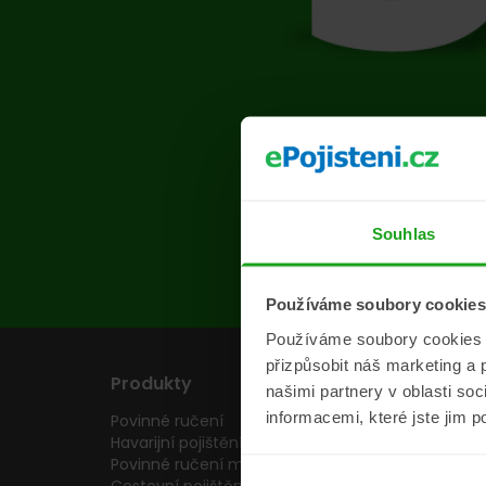
Na s
Souhlas
Používáme soubory cookies
Používáme soubory cookies a 
přizpůsobit náš marketing a 
Produkty
Pojišťovny
našimi partnery v oblasti so
informacemi, které jste jim p
Povinné ručení
Pojišťovny
Havarijní pojištění
Allianz pojišťovn
Povinné ručení motocyklu
Inter partner as