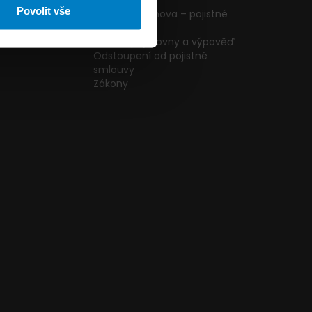
ormulář
podmínky
Povolit vše
g
Pojištění domova – pojistné
podmínky
kazníků
Změna pojišťovny a výpověď
Odstoupení od pojistné
smlouvy
Zákony