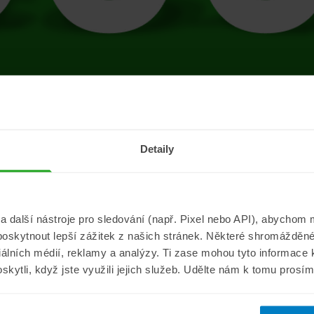
tránce se vyskytla 
Detaily
Přejít na úvodní stránku
další nástroje pro sledování (např. Pixel nebo API), abychom m
poskytnout lepší zážitek z našich stránek. Některé shromážděné
Informace
ePojisteni.c
ciálních médií, reklamy a analýzy. Ti zase mohou tyto informace
oskytli, když jste využili jejich služeb. Udělte nám k tomu prosí
Aktuality
O nás
a
Pojišťovací poradna
Pro média
sistance
Nejčastější dotazy
Kontakt