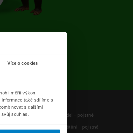
chyba
Více o cookies
ohli měřit výkon,
 informace také sdílíme s
z
Formuláře
 kombinovat s dalšími
m svůj souhlas.
Pojištění vozidel – pojistné
podmínky
Cestovní pojištění – pojistné