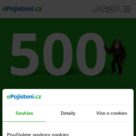
Na stránce se vyskytla
chyba
Souhlas
Detaily
Více o cookies
Přejít na úvodní stránku
Používáme soubory cookies