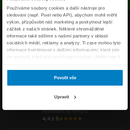
Používáme soubory cookies a další nástroje pro
sledování (např. Pixel nebo API), abychom mohli měřit
Produkty
výkon, přizpůsobit náš marketing a poskytnout lepší
zážitek z našich stránek. Některé shromážděné
Pojišťovny
informace také sdílíme s našimi partnery v oblasti
sociálních médií, reklamy a analýzy. Ti zase mohou tyto
Informace
informace kombinovat s dalšími informacemi, které jste
ePojisteni.cz
jim poskytli, když jste využili jejich služeb. Udělte nám k
tomu prosím svůj souhlas.
Formuláře
Povolit vše
Volejte Po–Pá 8:00 – 20:00 So–Ne 8:30 – 20:00
800 44 44 33
Napište nám
Upravit
info@epojisteni.cz
Hodnocení na Firmy.cz
4,4 z 5