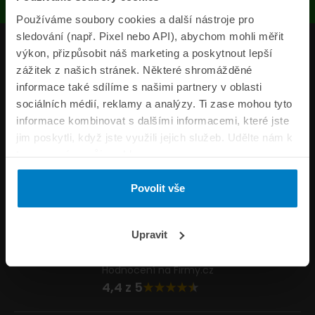
Používáme soubory cookies a další nástroje pro
sledování (např. Pixel nebo API), abychom mohli měřit
Produkty
výkon, přizpůsobit náš marketing a poskytnout lepší
zážitek z našich stránek. Některé shromážděné
Pojišťovny
informace také sdílíme s našimi partnery v oblasti
sociálních médií, reklamy a analýzy. Ti zase mohou tyto
Informace
informace kombinovat s dalšími informacemi, které jste
ePojisteni.cz
jim poskytli, když jste využili jejich služeb. Udělte nám k
tomu prosím svůj souhlas.
Formuláře
Povolit vše
Volejte Po–Pá 8:00 – 20:00 So–Ne 8:30 – 20:00
800 44 44 33
Napište nám
Upravit
info@epojisteni.cz
Hodnocení na Firmy.cz
4,4 z 5