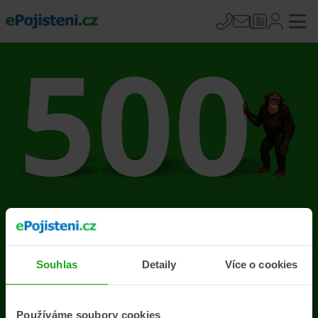
Na stránce se vyskytla
chyba
Souhlas
Detaily
Více o cookies
Přejít na úvodní stránku
Používáme soubory cookies