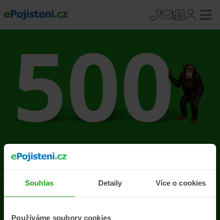
Na stránce se vyskytla
chyba
Souhlas
Detaily
Více o cookies
Přejít na úvodní stránku
Používáme soubory cookies