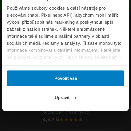
Používáme soubory cookies a další nástroje pro
sledování (např. Pixel nebo API), abychom mohli měřit
Produkty
výkon, přizpůsobit náš marketing a poskytnout lepší
zážitek z našich stránek. Některé shromážděné
Pojišťovny
informace také sdílíme s našimi partnery v oblasti
sociálních médií, reklamy a analýzy. Ti zase mohou tyto
Informace
informace kombinovat s dalšími informacemi, které jste
ePojisteni.cz
jim poskytli, když jste využili jejich služeb. Udělte nám k
tomu prosím svůj souhlas.
Formuláře
Povolit vše
Volejte Po–Pá 8:00 – 20:00 So–Ne 8:30 – 20:00
800 44 44 33
Napište nám
Upravit
info@epojisteni.cz
Hodnocení na Firmy.cz
4,4 z 5