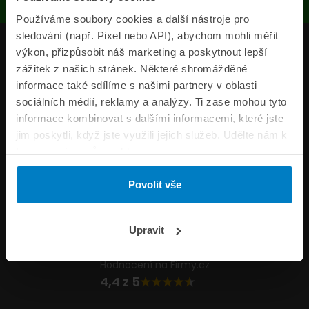
Používáme soubory cookies a další nástroje pro
sledování (např. Pixel nebo API), abychom mohli měřit
Produkty
výkon, přizpůsobit náš marketing a poskytnout lepší
zážitek z našich stránek. Některé shromážděné
Pojišťovny
informace také sdílíme s našimi partnery v oblasti
sociálních médií, reklamy a analýzy. Ti zase mohou tyto
Informace
informace kombinovat s dalšími informacemi, které jste
ePojisteni.cz
jim poskytli, když jste využili jejich služeb. Udělte nám k
tomu prosím svůj souhlas.
Formuláře
Povolit vše
Volejte Po–Pá 8:00 – 20:00 So–Ne 8:30 – 20:00
800 44 44 33
Napište nám
Upravit
info@epojisteni.cz
Hodnocení na Firmy.cz
4,4 z 5