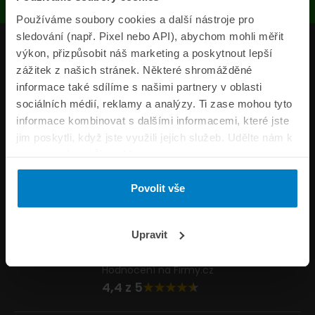
Používáme soubory cookies a další nástroje pro
sledování (např. Pixel nebo API), abychom mohli měřit
Produkty
výkon, přizpůsobit náš marketing a poskytnout lepší
zážitek z našich stránek. Některé shromážděné
Pojišťovny
informace také sdílíme s našimi partnery v oblasti
sociálních médií, reklamy a analýzy. Ti zase mohou tyto
Informace
informace kombinovat s dalšími informacemi, které jste
ePojisteni.cz
jim poskytli, když jste využili jejich služeb. Udělte nám k
tomu prosím svůj souhlas.
Formuláře
Povolit vše
Volejte Po–Pá 8:00 – 20:00 So–Ne 8:30 – 20:00
800 44 44 33
Napište nám
Upravit
info@epojisteni.cz
Hodnocení na Firmy.cz
4,4 z 5