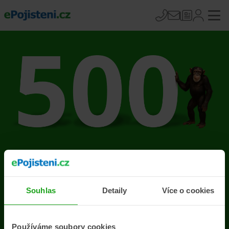
Na stránce se vyskytla
chyba
Souhlas
Detaily
Více o cookies
Přejít na úvodní stránku
Používáme soubory cookies