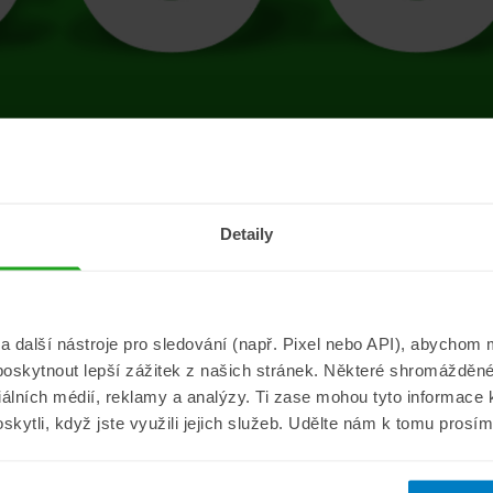
tránce se vyskytla 
Detaily
Přejít na úvodní stránku
další nástroje pro sledování (např. Pixel nebo API), abychom m
poskytnout lepší zážitek z našich stránek. Některé shromážděné
Informace
ePojisteni.c
ciálních médií, reklamy a analýzy. Ti zase mohou tyto informace
oskytli, když jste využili jejich služeb. Udělte nám k tomu prosí
Aktuality
O nás
a
Pojišťovací poradna
Pro média
sistance
Nejčastější dotazy
Kontakt