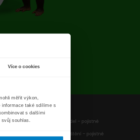
chyba
Více o cookies
ohli měřit výkon,
 informace také sdílíme s
z
Formuláře
 kombinovat s dalšími
m svůj souhlas.
Pojištění vozidel – pojistné
podmínky
Cestovní pojištění – pojistné