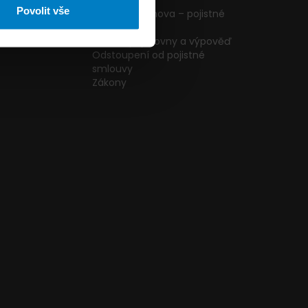
ormulář
podmínky
Povolit vše
g
Pojištění domova – pojistné
podmínky
kazníků
Změna pojišťovny a výpověď
Odstoupení od pojistné
smlouvy
Zákony