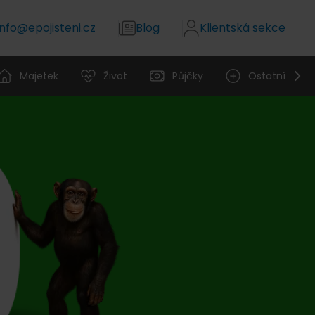
info@epojisteni.cz
Blog
Klientská sekce
Majetek
Život
Půjčky
Ostatní