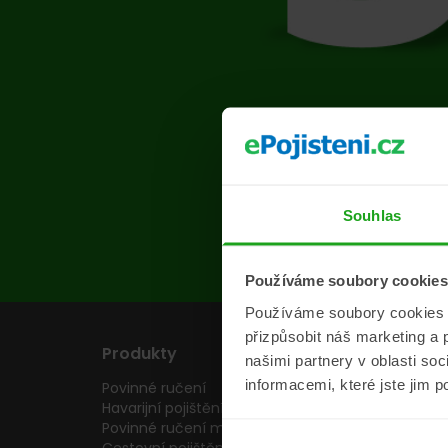
Na s
Souhlas
Používáme soubory cookies
Používáme soubory cookies a 
přizpůsobit náš marketing a 
Produkty
Pojišťovny
našimi partnery v oblasti so
informacemi, které jste jim p
Povinné ručení
Pojišťovny
Havarijní pojištění
Allianz pojišťovn
Povinné ručení motocyklu
Inter partner as