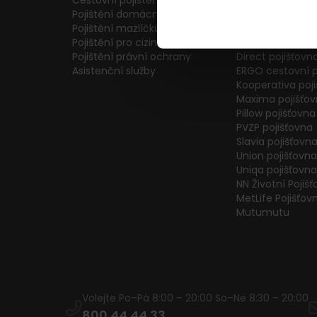
Cestovní pojištění
Colonnade pojiš
Pojištění domácnosti
Generali Česká 
Pojištění mazlíčků
ČPP Pojišťovna
Pojištění pro cizince
ČSOB pojišťovna
Pojištění právní ochrany
Direct pojišťovn
Asistenční služby
ERGO cestovní p
Kooperativa poj
Maxima pojišťo
Pillow pojišťovna
PVZP pojišťovna
Slavia pojišťovn
Union pojišťovna
Uniqa pojišťovna
NN Životní Pojiš
MetLife Pojišťov
Mutumutu
Volejte Po–Pá 8:00 – 20:00 So–Ne 8:30 – 20:00
800 44 44 33