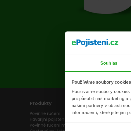
Na s
Souhlas
Používáme soubory cookies
Používáme soubory cookies a 
přizpůsobit náš marketing a 
Produkty
Pojišťovny
našimi partnery v oblasti so
informacemi, které jste jim p
Povinné ručení
Pojišťovny
Havarijní pojištění
Allianz pojišťovn
Povinné ručení motocyklu
Inter partner as