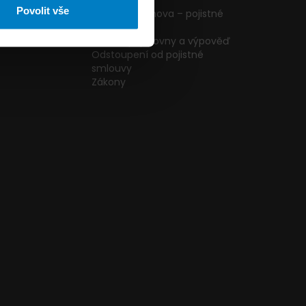
ormulář
podmínky
Povolit vše
g
Pojištění domova – pojistné
podmínky
kazníků
Změna pojišťovny a výpověď
Odstoupení od pojistné
smlouvy
Zákony