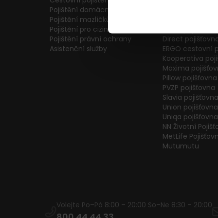
Cestovní pojištění
Colonnade pojiš
Pojištění domácnosti
Generali Česká 
Pojištění mazlíčků
ČPP Pojišťovna
Pojištění pro cizince
ČSOB pojišťovna
Pojištění právní ochrany
Direct pojišťovn
Asistenční služby
ERGO cestovní p
Kooperativa poj
Maxima pojišťo
Pillow pojišťovna
PVZP pojišťovna
Slavia pojišťovn
Union pojišťovna
Uniqa pojišťovna
NN Životní Pojiš
MetLife Pojišťov
Mutumutu
Volejte Po–Pá 8:00 – 20:00 So–Ne 8:30 – 20:00
800 44 44 33