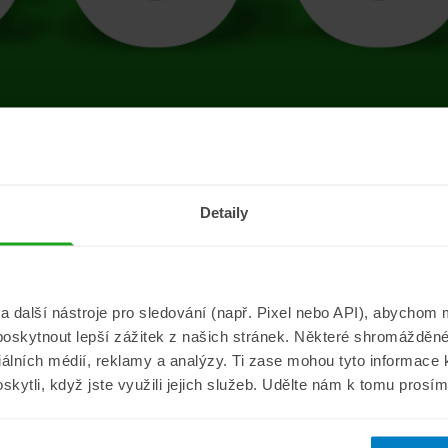
tránce se vyskytla 
Detaily
Přejít na úvodní stránku
další nástroje pro sledování (např. Pixel nebo API), abychom m
poskytnout lepší zážitek z našich stránek. Některé shromážděné
Informace
ePojisteni.c
ciálních médií, reklamy a analýzy. Ti zase mohou tyto informace
oskytli, když jste využili jejich služeb. Udělte nám k tomu prosí
Aktuality
O nás
a
Pojišťovací poradna
Pro média
sistance
Nejčastější dotazy
Kontakt