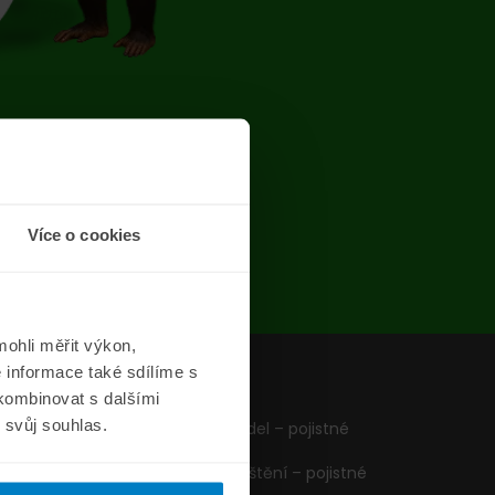
chyba
Více o cookies
ohli měřit výkon,
 informace také sdílíme s
z
Formuláře
 kombinovat s dalšími
m svůj souhlas.
Pojištění vozidel – pojistné
podmínky
Cestovní pojištění – pojistné