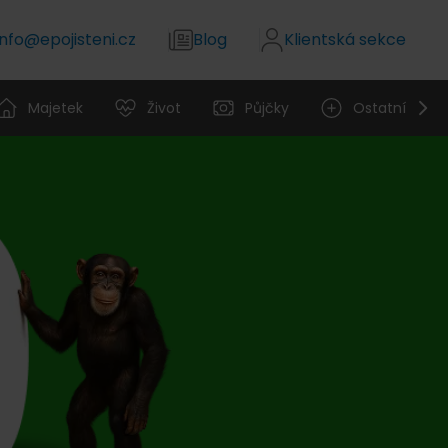
info@epojisteni.cz
Blog
Klientská sekce
Majetek
Život
Půjčky
Ostatní