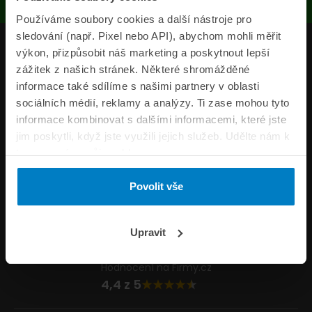
Používáme soubory cookies a další nástroje pro
sledování (např. Pixel nebo API), abychom mohli měřit
Produkty
výkon, přizpůsobit náš marketing a poskytnout lepší
zážitek z našich stránek. Některé shromážděné
Pojišťovny
informace také sdílíme s našimi partnery v oblasti
sociálních médií, reklamy a analýzy. Ti zase mohou tyto
Informace
informace kombinovat s dalšími informacemi, které jste
ePojisteni.cz
jim poskytli, když jste využili jejich služeb. Udělte nám k
tomu prosím svůj souhlas.
Formuláře
Povolit vše
Volejte Po–Pá 8:00 – 20:00 So–Ne 8:30 – 20:00
800 44 44 33
Napište nám
Upravit
info@epojisteni.cz
Hodnocení na Firmy.cz
4,4 z 5