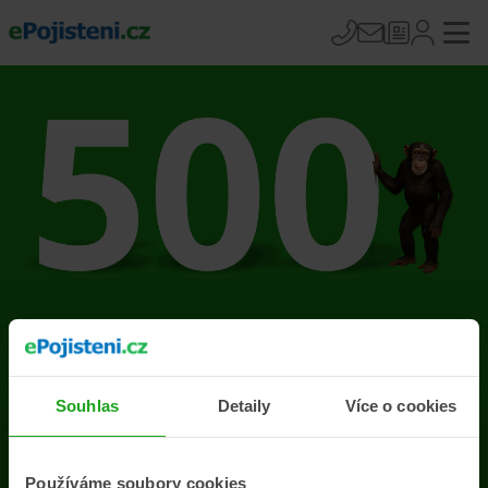
Na stránce se vyskytla
chyba
Souhlas
Detaily
Více o cookies
Přejít na úvodní stránku
Používáme soubory cookies