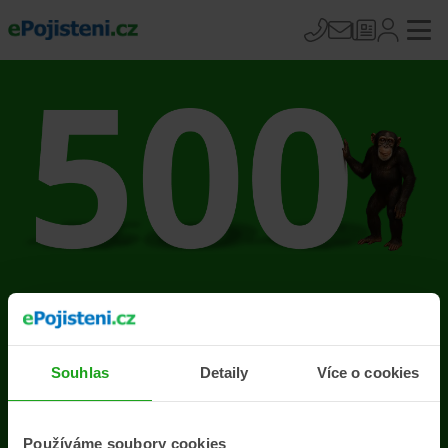
Na stránce se vyskytla
chyba
Souhlas
Detaily
Více o cookies
Přejít na úvodní stránku
Používáme soubory cookies