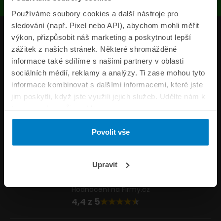
Používáme soubory cookies a další nástroje pro
sledování (např. Pixel nebo API), abychom mohli měřit
Produkty
výkon, přizpůsobit náš marketing a poskytnout lepší
zážitek z našich stránek. Některé shromážděné
Pojišťovny
informace také sdílíme s našimi partnery v oblasti
sociálních médií, reklamy a analýzy. Ti zase mohou tyto
Informace
informace kombinovat s dalšími informacemi, které jste
ePojisteni.cz
jim poskytli, když jste využili jejich služeb. Udělte nám k
tomu prosím svůj souhlas.
Formuláře
Povolit vše
Volejte Po–Pá 8:00 – 20:00 So–Ne 8:30 – 20:00
800 44 44 33
Napište nám
Upravit
info@epojisteni.cz
Hodnocení na Firmy.cz
4,4 z 5