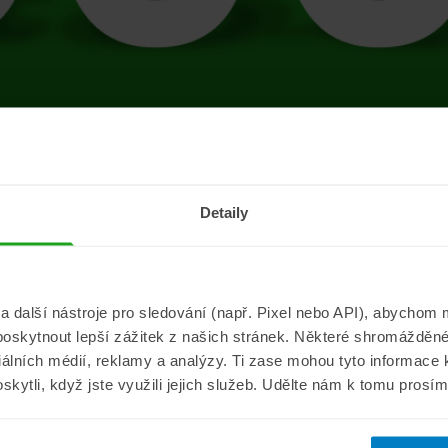
tránce se vyskytla 
Detaily
Přejít na úvodní stránku
další nástroje pro sledování (např. Pixel nebo API), abychom m
poskytnout lepší zážitek z našich stránek. Některé shromážděné
Informace
ePojisteni.c
ciálních médií, reklamy a analýzy. Ti zase mohou tyto informace
oskytli, když jste využili jejich služeb. Udělte nám k tomu prosí
Aktuality
O nás
a
Pojišťovací poradna
Pro média
sistance
Nejčastější dotazy
Kontakt