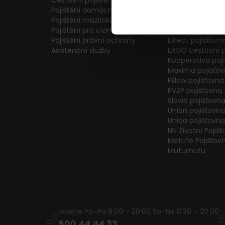
Cestovní pojištění
Colonnade pojiš
Pojištění domácnosti
Generali Česká 
Pojištění mazlíčků
ČPP Pojišťovna
Pojištění pro cizince
ČSOB pojišťovna
Pojištění právní ochrany
Direct pojišťovn
Asistenční služby
ERGO cestovní p
Kooperativa poj
Maxima pojišťo
Pillow pojišťovna
PVZP pojišťovna
Slavia pojišťovn
Union pojišťovna
Uniqa pojišťovna
NN Životní Pojiš
MetLife Pojišťov
Mutumutu
Volejte Po–Pá 8:00 – 20:00 So–Ne 8:30 – 20:00
800 44 44 33