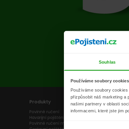
Na s
Souhlas
Používáme soubory cookies
Používáme soubory cookies a 
přizpůsobit náš marketing a 
Produkty
Pojišťovny
našimi partnery v oblasti so
informacemi, které jste jim p
Povinné ručení
Pojišťovny
Havarijní pojištění
Allianz pojišťovn
Povinné ručení motocyklu
Inter partner as