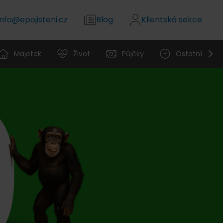
info@epojisteni.cz
Blog
Klientská sekce
Majetek
Život
Půjčky
Ostatní