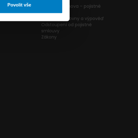
ormulář
podmínky
Povolit vše
g
Pojištění domova – pojistné
podmínky
kazníků
Změna pojišťovny a výpověď
Odstoupení od pojistné
smlouvy
Zákony