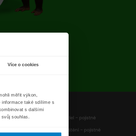
chyba
Více o cookies
ohli měřit výkon,
 informace také sdílíme s
z
Formuláře
 kombinovat s dalšími
m svůj souhlas.
Pojištění vozidel – pojistné
podmínky
Cestovní pojištění – pojistné