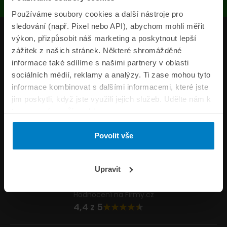
Používáme soubory cookies a další nástroje pro
sledování (např. Pixel nebo API), abychom mohli měřit
Produkty
výkon, přizpůsobit náš marketing a poskytnout lepší
zážitek z našich stránek. Některé shromážděné
Pojišťovny
informace také sdílíme s našimi partnery v oblasti
sociálních médií, reklamy a analýzy. Ti zase mohou tyto
Informace
informace kombinovat s dalšími informacemi, které jste
ePojisteni.cz
jim poskytli, když jste využili jejich služeb. Udělte nám k
tomu prosím svůj souhlas.
Formuláře
Povolit vše
Volejte Po–Pá 8:00 – 20:00 So–Ne 8:30 – 20:00
800 44 44 33
Napište nám
Upravit
info@epojisteni.cz
Hodnocení na Firmy.cz
4,4 z 5