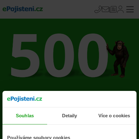
Na stránce se vyskytla
chyba
Souhlas
Detaily
Více o cookies
Přejít na úvodní stránku
Používáme soubory cookies