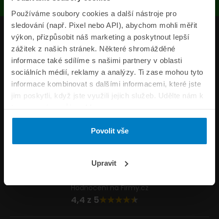
Používáme soubory cookies a další nástroje pro
sledování (např. Pixel nebo API), abychom mohli měřit
Produkty
výkon, přizpůsobit náš marketing a poskytnout lepší
zážitek z našich stránek. Některé shromážděné
Pojišťovny
informace také sdílíme s našimi partnery v oblasti
sociálních médií, reklamy a analýzy. Ti zase mohou tyto
Informace
informace kombinovat s dalšími informacemi, které jste
ePojisteni.cz
jim poskytli, když jste využili jejich služeb. Udělte nám k
tomu prosím svůj souhlas.
Formuláře
Povolit vše
Volejte Po–Pá 8:00 – 20:00 So–Ne 8:30 – 20:00
800 44 44 33
Napište nám
Upravit
info@epojisteni.cz
Hodnocení na Firmy.cz
4,4 z 5