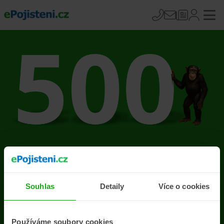
Na stránce se vyskytla
chyba
Souhlas
Detaily
Více o cookies
Přejít na úvodní stránku
Používáme soubory cookies