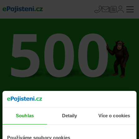
Na stránce se vyskytla
chyba
Souhlas
Detaily
Více o cookies
Přejít na úvodní stránku
Používáme soubory cookies