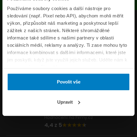
Používáme soubory cookies a další nástroje pro
sledování (např. Pixel nebo API), abychom mohli měřit
Produkty
výkon, přizpůsobit náš marketing a poskytnout lepší
zážitek z našich stránek. Některé shromážděné
Pojišťovny
informace také sdílíme s našimi partnery v oblasti
sociálních médií, reklamy a analýzy. Ti zase mohou tyto
Informace
informace kombinovat s dalšími informacemi, které jste
ePojisteni.cz
jim poskytli, když jste využili jejich služeb. Udělte nám k
tomu prosím svůj souhlas.
Formuláře
Povolit vše
Volejte Po–Pá 8:00 – 20:00 So–Ne 8:30 – 20:00
800 44 44 33
Napište nám
Upravit
info@epojisteni.cz
Hodnocení na Firmy.cz
4,4 z 5