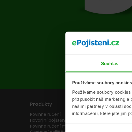
Na s
Souhlas
Používáme soubory cookies
Používáme soubory cookies a 
přizpůsobit náš marketing a 
Produkty
Pojišťovny
našimi partnery v oblasti so
informacemi, které jste jim p
Povinné ručení
Pojišťovny
Havarijní pojištění
Allianz pojišťovn
Povinné ručení motocyklu
Inter partner as