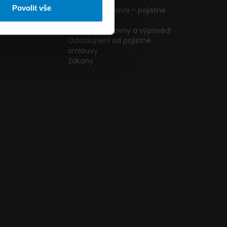
ormulář
podmínky
Povolit vše
g
Pojištění domova – pojistné
podmínky
kazníků
Změna pojišťovny a výpověď
Odstoupení od pojistné
smlouvy
Zákony