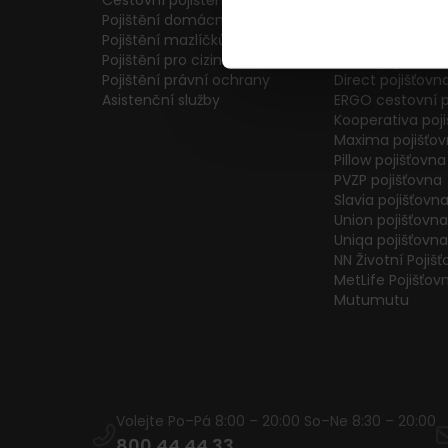
Cestovní pojištění
Colonnade pojiš
Pojištění domácnosti
Generali Česká 
Pojištění mazlíčků
ČPP Pojišťovna
Pojištění pro cizince
ČSOB pojišťovna
Pojištění právní ochrany
Direct pojišťovn
Asistenční služby
ERGO cestovní p
Kooperativa poj
Maxima pojišťo
Pillow pojišťovna
PVZP pojišťovna
Slavia pojišťovn
Union pojišťovna
Uniqa pojišťovna
NN Životní Pojiš
MetLife Pojišťov
Mutumutu
Volejte Po–Pá 8:00 – 20:00 So–Ne 8:30 – 20:00
800 44 44 33