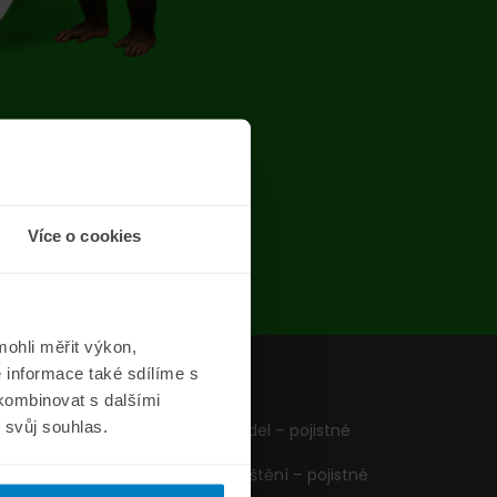
chyba
Více o cookies
ohli měřit výkon,
 informace také sdílíme s
z
Formuláře
 kombinovat s dalšími
m svůj souhlas.
Pojištění vozidel – pojistné
podmínky
Cestovní pojištění – pojistné