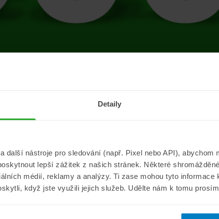
tránce se vyskytla 
Detaily
Přejít na úvodní stránku
další nástroje pro sledování (např. Pixel nebo API), abychom m
poskytnout lepší zážitek z našich stránek. Některé shromážděné
Informace
ePojisteni.c
ciálních médií, reklamy a analýzy. Ti zase mohou tyto informace
oskytli, když jste využili jejich služeb. Udělte nám k tomu prosí
Aktuality
O nás
a
Pojišťovací poradna
Pro média
sistance
Nejčastější dotazy
Kontakt