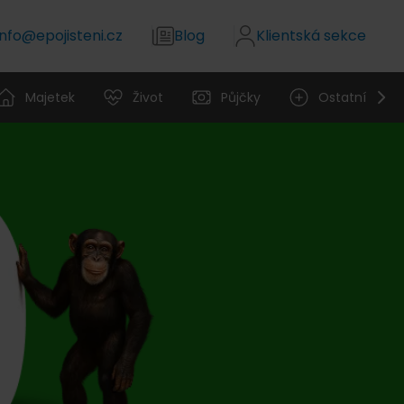
info@epojisteni.cz
Blog
Klientská sekce
Majetek
Život
Půjčky
Ostatní