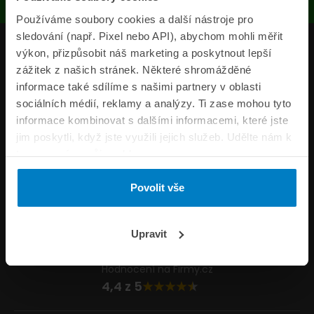
Používáme soubory cookies a další nástroje pro
sledování (např. Pixel nebo API), abychom mohli měřit
Produkty
výkon, přizpůsobit náš marketing a poskytnout lepší
zážitek z našich stránek. Některé shromážděné
Pojišťovny
informace také sdílíme s našimi partnery v oblasti
sociálních médií, reklamy a analýzy. Ti zase mohou tyto
Informace
informace kombinovat s dalšími informacemi, které jste
ePojisteni.cz
jim poskytli, když jste využili jejich služeb. Udělte nám k
tomu prosím svůj souhlas.
Formuláře
Povolit vše
Volejte Po–Pá 8:00 – 20:00 So–Ne 8:30 – 20:00
800 44 44 33
Napište nám
Upravit
info@epojisteni.cz
Hodnocení na Firmy.cz
4,4 z 5