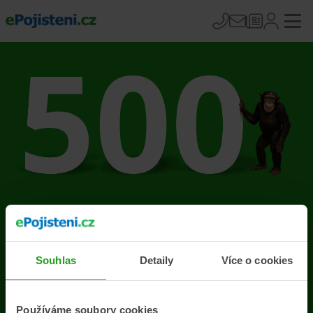
Na stránce se vyskytla
chyba
Souhlas
Detaily
Více o cookies
Přejít na úvodní stránku
Používáme soubory cookies