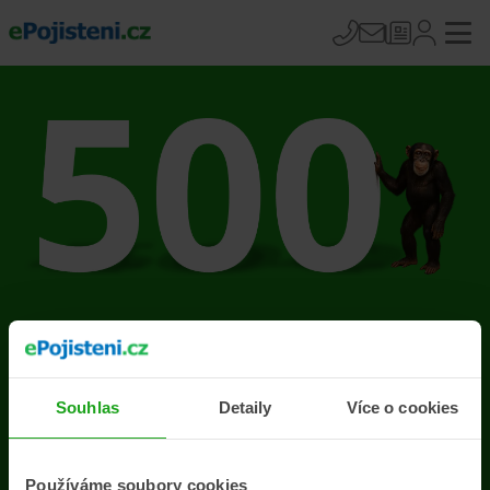
Na stránce se vyskytla
chyba
Souhlas
Detaily
Více o cookies
Přejít na úvodní stránku
Používáme soubory cookies