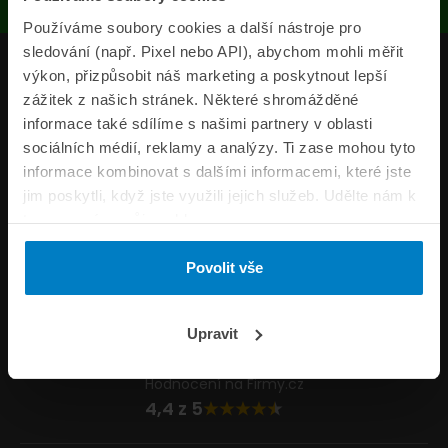
Používáme soubory cookies a další nástroje pro
sledování (např. Pixel nebo API), abychom mohli měřit
Produkty
výkon, přizpůsobit náš marketing a poskytnout lepší
zážitek z našich stránek. Některé shromážděné
Pojišťovny
informace také sdílíme s našimi partnery v oblasti
sociálních médií, reklamy a analýzy. Ti zase mohou tyto
Informace
informace kombinovat s dalšími informacemi, které jste
ePojisteni.cz
jim poskytli, když jste využili jejich služeb. Udělte nám k
tomu prosím svůj souhlas.
Formuláře
Povolit vše
Volejte Po–Pá 8:00 – 20:00 So–Ne 8:30 – 20:00
800 44 44 33
Napište nám
Upravit
info@epojisteni.cz
Hodnocení na Firmy.cz
4,4 z 5