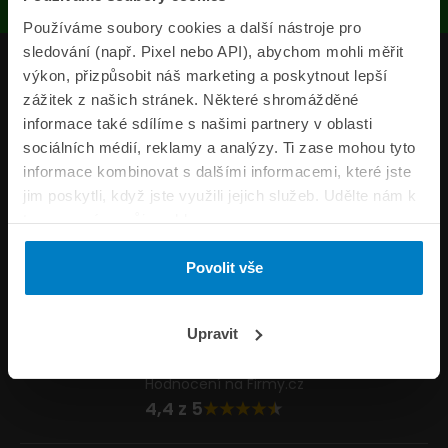
Používáme soubory cookies a další nástroje pro
sledování (např. Pixel nebo API), abychom mohli měřit
Produkty
výkon, přizpůsobit náš marketing a poskytnout lepší
zážitek z našich stránek. Některé shromážděné
Pojišťovny
informace také sdílíme s našimi partnery v oblasti
sociálních médií, reklamy a analýzy. Ti zase mohou tyto
Informace
informace kombinovat s dalšími informacemi, které jste
ePojisteni.cz
jim poskytli, když jste využili jejich služeb. Udělte nám k
tomu prosím svůj souhlas.
Formuláře
Povolit vše
Volejte Po–Pá 8:00 – 20:00 So–Ne 8:30 – 20:00
800 44 44 33
Napište nám
Upravit
info@epojisteni.cz
Hodnocení na Firmy.cz
4,4 z 5