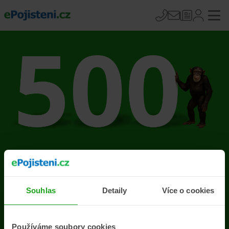
Na stránce se vyskytla
chyba
Souhlas
Detaily
Více o cookies
Přejít na úvodní stránku
Používáme soubory cookies