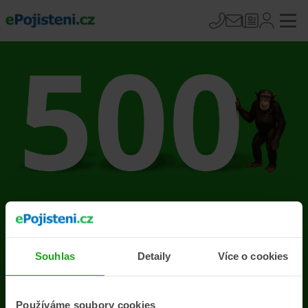
Na stránce se vyskytla
chyba
Souhlas
Detaily
Více o cookies
Přejít na úvodní stránku
Používáme soubory cookies