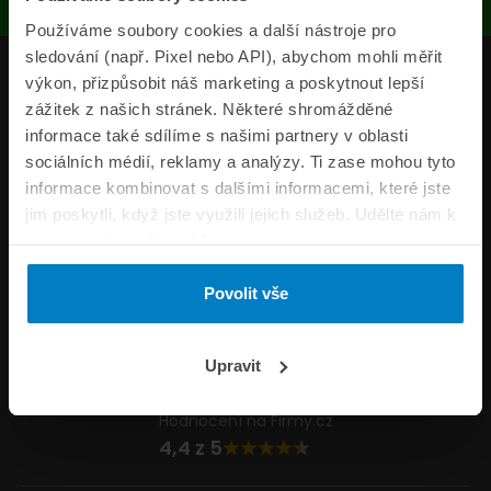
Používáme soubory cookies a další nástroje pro
sledování (např. Pixel nebo API), abychom mohli měřit
Produkty
výkon, přizpůsobit náš marketing a poskytnout lepší
zážitek z našich stránek. Některé shromážděné
Pojišťovny
informace také sdílíme s našimi partnery v oblasti
sociálních médií, reklamy a analýzy. Ti zase mohou tyto
Informace
informace kombinovat s dalšími informacemi, které jste
ePojisteni.cz
jim poskytli, když jste využili jejich služeb. Udělte nám k
tomu prosím svůj souhlas.
Formuláře
Povolit vše
Volejte Po–Pá 8:00 – 20:00 So–Ne 8:30 – 20:00
800 44 44 33
Napište nám
Upravit
info@epojisteni.cz
Hodnocení na Firmy.cz
4,4 z 5