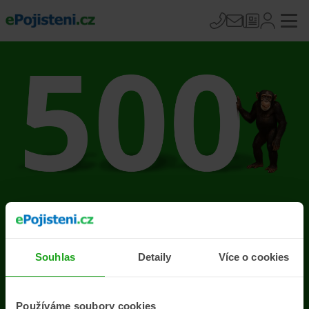
Na stránce se vyskytla
chyba
Souhlas
Detaily
Více o cookies
Přejít na úvodní stránku
Používáme soubory cookies