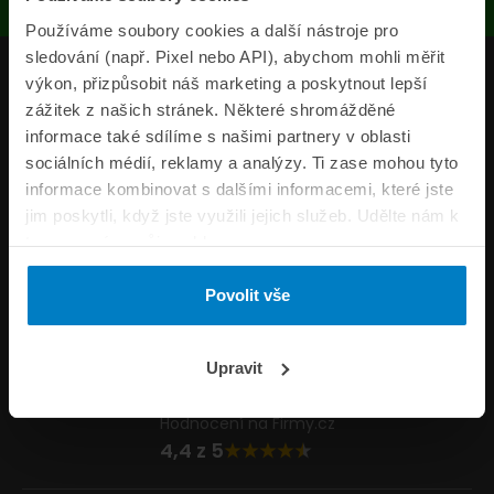
Používáme soubory cookies a další nástroje pro
sledování (např. Pixel nebo API), abychom mohli měřit
Produkty
výkon, přizpůsobit náš marketing a poskytnout lepší
zážitek z našich stránek. Některé shromážděné
Pojišťovny
informace také sdílíme s našimi partnery v oblasti
sociálních médií, reklamy a analýzy. Ti zase mohou tyto
Informace
informace kombinovat s dalšími informacemi, které jste
ePojisteni.cz
jim poskytli, když jste využili jejich služeb. Udělte nám k
tomu prosím svůj souhlas.
Formuláře
Povolit vše
Volejte Po–Pá 8:00 – 20:00 So–Ne 8:30 – 20:00
800 44 44 33
Napište nám
Upravit
info@epojisteni.cz
Hodnocení na Firmy.cz
4,4 z 5