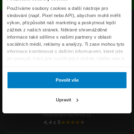
Používáme soubory cookies a další nástroje pro
sledování (např. Pixel nebo API), abychom mohli měřit
Produkty
výkon, přizpůsobit náš marketing a poskytnout lepší
zážitek z našich stránek. Některé shromážděné
Pojišťovny
informace také sdílíme s našimi partnery v oblasti
sociálních médií, reklamy a analýzy. Ti zase mohou tyto
Informace
informace kombinovat s dalšími informacemi, které jste
ePojisteni.cz
jim poskytli, když jste využili jejich služeb. Udělte nám k
tomu prosím svůj souhlas.
Formuláře
Povolit vše
Volejte Po–Pá 8:00 – 20:00 So–Ne 8:30 – 20:00
800 44 44 33
Napište nám
Upravit
info@epojisteni.cz
Hodnocení na Firmy.cz
4,4 z 5