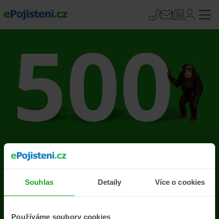
Na stránce se vyskytla
chyba
Souhlas
Detaily
Více o cookies
Přejít na úvodní stránku
Používáme soubory cookies