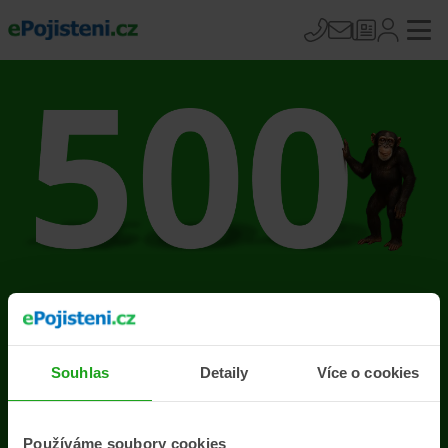
Na stránce se vyskytla
chyba
Souhlas
Detaily
Více o cookies
Přejít na úvodní stránku
Používáme soubory cookies