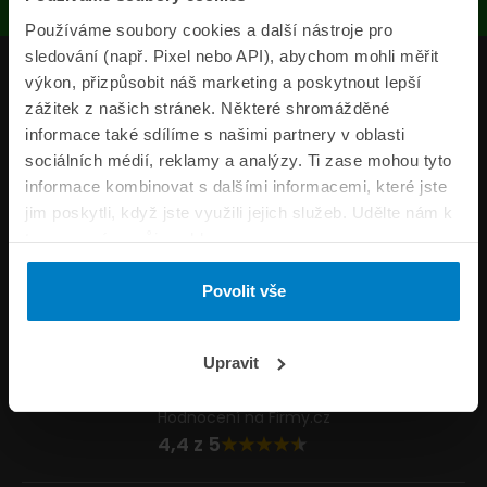
Používáme soubory cookies a další nástroje pro
sledování (např. Pixel nebo API), abychom mohli měřit
Produkty
výkon, přizpůsobit náš marketing a poskytnout lepší
zážitek z našich stránek. Některé shromážděné
Pojišťovny
informace také sdílíme s našimi partnery v oblasti
sociálních médií, reklamy a analýzy. Ti zase mohou tyto
Informace
informace kombinovat s dalšími informacemi, které jste
ePojisteni.cz
jim poskytli, když jste využili jejich služeb. Udělte nám k
tomu prosím svůj souhlas.
Formuláře
Povolit vše
Volejte Po–Pá 8:00 – 20:00 So–Ne 8:30 – 20:00
800 44 44 33
Napište nám
Upravit
info@epojisteni.cz
Hodnocení na Firmy.cz
4,4 z 5